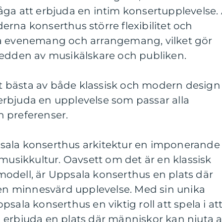
åga att erbjuda en intim konsertupplevelse.
rna konserthus större flexibilitet och
ka evenemang och arrangemang, vilket gör
redden av musikälskare och publiken.
 bästa av både klassisk och modern design
rbjuda en upplevelse som passar alla
 preferenser.
sala konserthus arkitektur en imponerande
 musikkultur. Oavsett om det är en klassisk
odell, är Uppsala konserthus en plats där
 en minnesvärd upplevelse. Med sin unika
sala konserthus en viktig roll att spela i at
 erbjuda en plats där människor kan njuta 