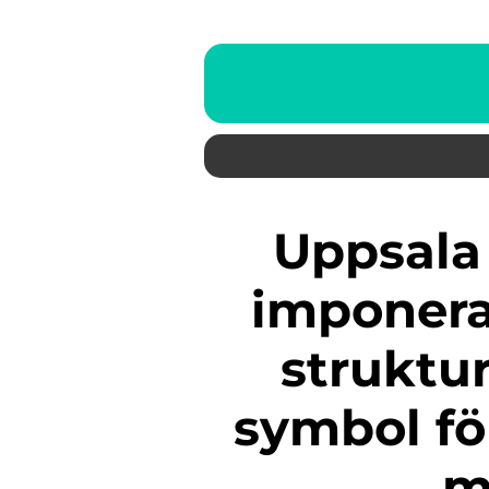
Uppsala konserthus är en
imponera
struktur
symbol fö
m