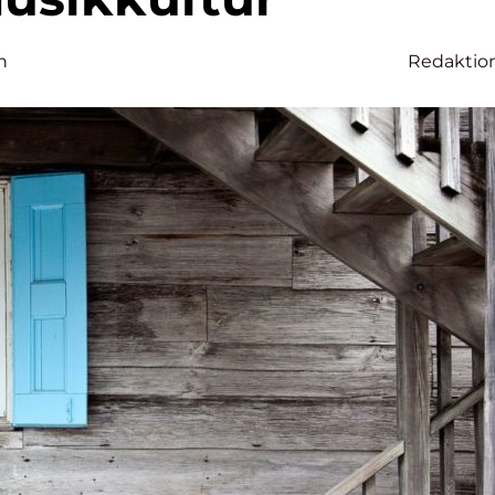
n
Redaktio