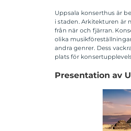
Uppsala konserthus är be
i staden. Arkitekturen ä
från när och fjärran. Kon
olika musikföreställningar
andra genrer. Dess vackra
plats för konsertupplevels
Presentation av U