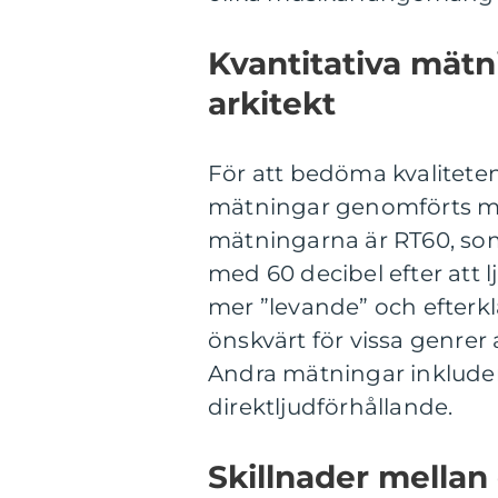
Kvantitativa mät
arkitekt
För att bedöma kvaliteten
mätningar genomförts me
mätningarna är RT60, som 
med 60 decibel efter att l
mer ”levande” och efterkl
önskvärt för vissa genrer
Andra mätningar inkluder
direktljudförhållande.
Skillnader mellan