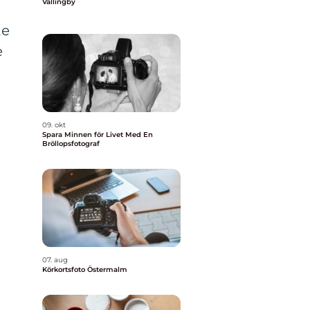
Vällingby
ke
e
09. okt
Spara Minnen för Livet Med En
Bröllopsfotograf
07. aug
Körkortsfoto Östermalm