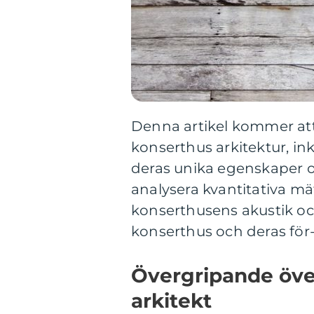
Denna artikel kommer att
konserthus arkitektur, ink
deras unika egenskaper o
analysera kvantitativa m
konserthusens akustik och
konserthus och deras för
Övergripande öve
arkitekt