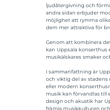
ljudåtergivning och förm
andra sidan erbjuder mode
möjlighet att rymma oli
dem mer attraktiva för b
Genom att kombinera det
kan Uppsala konserthus e
musikälskares smaker och
I sammanfattning är Upp
och viktig del av stadens
eller modern konserthusm
musik kan förvandlas till
design och akustik har Upp
främja musikkulturen och