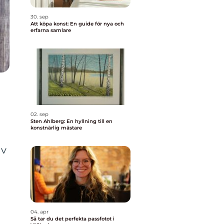
30. sep
Att köpa konst: En guide för nya och
erfarna samlare
h
02. sep
Sten Ahlberg: En hyllning till en
konstnärlig mästare
av
04. apr
Så tar du det perfekta passfotot i