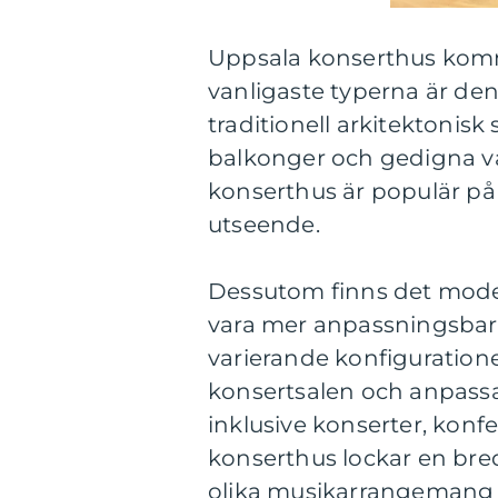
Uppsala konserthus komme
vanligaste typerna är de
traditionell arkitektonisk
balkonger och gedigna vä
konserthus är populär på 
utseende.
Dessutom finns det mode
vara mer anpassningsbar
varierande konfigurationer
konsertsalen och anpassa
inklusive konserter, konf
konserthus lockar en breda
olika musikarrangemang