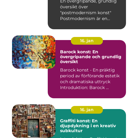
En övergripande, grundlig
översikt över
"postmodernism konst"
Postmodernism är en
kulturell och kon...
16. jan
Barock konst: En
övergripande och grundlig
översikt
Barock konst - En präktig
period av förförande estetik
och dramatiska uttryck
Introduktion: Barock ...
16. jan
Graffiti konst: En
djupdykning i en kreativ
subkultur