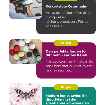
Körkortsfoto Östermalm
Att ta ett körkortsfoto är en
viktig del av
körkortsprocessen. För den
som bor e...
19. jan
Den perfekta färgen för
ditt hem - Farrow & Ball
När det kommer till att måla
om i hemmet är valet av rätt
färg av stor bet...
18. jan
Modern konst tavlor: En
djupdykning i den
spännande konstvärlden