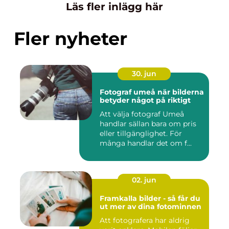
Läs fler inlägg här
Fler nyheter
30. jun
Fotograf umeå när bilderna
betyder något på riktigt
Att välja fotograf Umeå
handlar sällan bara om pris
eller tillgänglighet. För
många handlar det om f...
02. jun
Framkalla bilder - så får du
ut mer av dina fotominnen
Att fotografera har aldrig