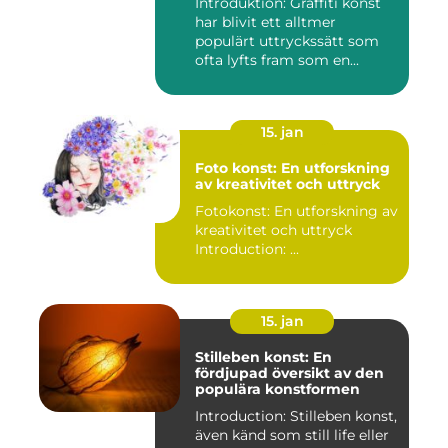
Introduktion: Graffiti konst
har blivit ett alltmer
populärt uttryckssätt som
ofta lyfts fram som en...
15. jan
Foto konst: En utforskning
av kreativitet och uttryck
Fotokonst: En utforskning av
kreativitet och uttryck
Introduction: ...
15. jan
Stilleben konst: En
fördjupad översikt av den
populära konstformen
Introduction: Stilleben konst,
även känd som still life eller