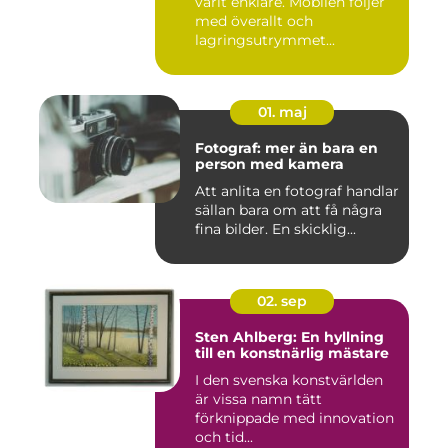
varit enklare. Mobilen följer
med överallt och
lagringsutrymmet...
01. maj
Fotograf: mer än bara en
person med kamera
Att anlita en fotograf handlar
sällan bara om att få några
fina bilder. En skicklig...
02. sep
Sten Ahlberg: En hyllning
till en konstnärlig mästare
I den svenska konstvärlden
är vissa namn tätt
förknippade med innovation
och tid...