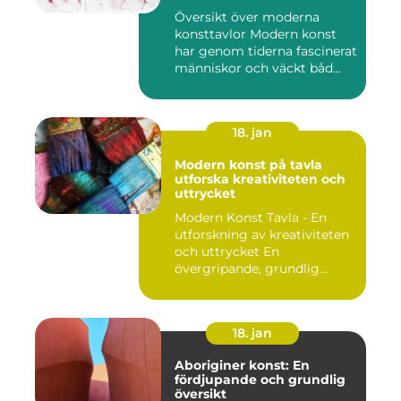
Översikt över moderna
konsttavlor Modern konst
har genom tiderna fascinerat
människor och väckt båd...
18. jan
Modern konst på tavla
utforska kreativiteten och
uttrycket
Modern Konst Tavla - En
utforskning av kreativiteten
och uttrycket En
övergripande, grundlig
övers...
18. jan
Aboriginer konst: En
fördjupande och grundlig
översikt