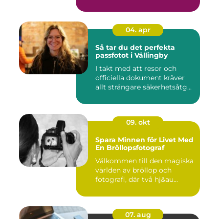
04. apr
Så tar du det perfekta
passfotot i Vällingby
I takt med att resor och
officiella dokument kräver
allt strängare säkerhetsåtg...
09. okt
Spara Minnen för Livet Med
En Bröllopsfotograf
Välkommen till den magiska
världen av bröllop och
fotografi, där två hj&au...
07. aug