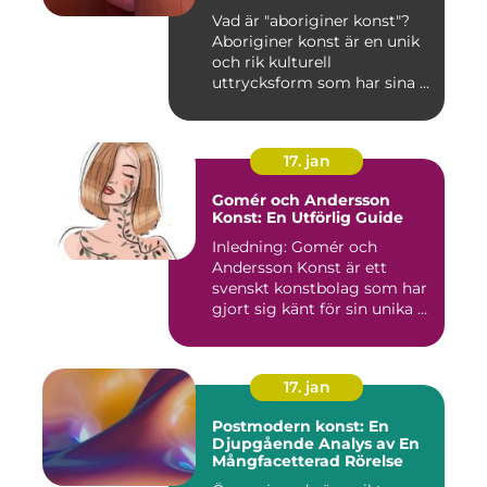
Vad är "aboriginer konst"?
Aboriginer konst är en unik
och rik kulturell
uttrycksform som har sina ...
17. jan
Gomér och Andersson
Konst: En Utförlig Guide
Inledning: Gomér och
Andersson Konst är ett
svenskt konstbolag som har
gjort sig känt för sin unika ...
17. jan
Postmodern konst: En
Djupgående Analys av En
Mångfacetterad Rörelse