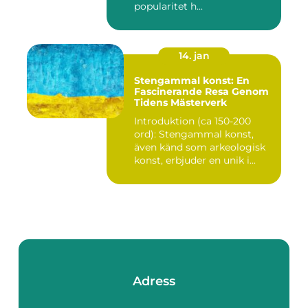
popularitet h...
14. jan
Stengammal konst: En
Fascinerande Resa Genom
Tidens Mästerverk
Introduktion (ca 150-200
ord): Stengammal konst,
även känd som arkeologisk
konst, erbjuder en unik i...
Adress