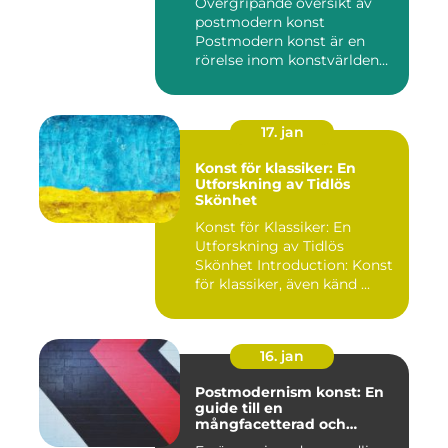
Övergripande översikt av
postmodern konst
Postmodern konst är en
rörelse inom konstvärlden
som upps...
17. jan
Konst för klassiker: En
Utforskning av Tidlös
Skönhet
Konst för Klassiker: En
Utforskning av Tidlös
Skönhet Introduction: Konst
för klassiker, även känd ...
16. jan
Postmodernism konst: En
guide till en
mångfacetterad och
eklektisk rörelse