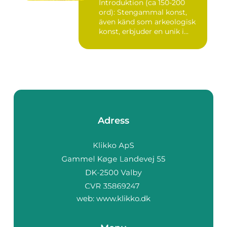
Introduktion (ca 150-200
ord): Stengammal konst,
även känd som arkeologisk
konst, erbjuder en unik i...
Adress
web:
www.klikko.dk