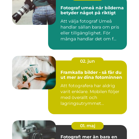
Fotograf umeå när bilderna
betyder något på riktigt
Att välja fotograf Umeå
handlar sällan bara om pris
eller tillgänglighet. För
många handlar det om f...
02. jun
Framkalla bilder - så får du
ut mer av dina fotominnen
Att fotografera har aldrig
varit enklare. Mobilen följer
med överallt och
lagringsutrymmet...
01. maj
Fotograf: mer än bara en