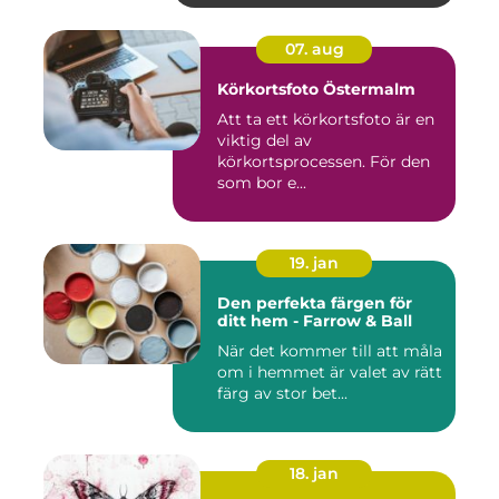
07. aug
Körkortsfoto Östermalm
Att ta ett körkortsfoto är en
viktig del av
körkortsprocessen. För den
som bor e...
19. jan
Den perfekta färgen för
ditt hem - Farrow & Ball
När det kommer till att måla
om i hemmet är valet av rätt
färg av stor bet...
18. jan