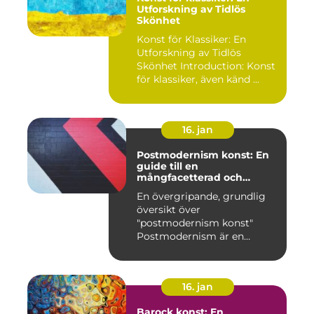
Utforskning av Tidlös
Skönhet
Konst för Klassiker: En
Utforskning av Tidlös
Skönhet Introduction: Konst
för klassiker, även känd ...
16. jan
Postmodernism konst: En
guide till en
mångfacetterad och
eklektisk rörelse
En övergripande, grundlig
översikt över
"postmodernism konst"
Postmodernism är en
kulturell och kon...
16. jan
Barock konst: En