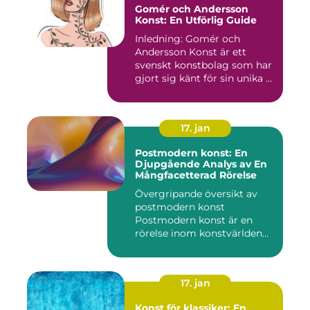
Gomér och Andersson
Konst: En Utförlig Guide
Inledning: Gomér och
Andersson Konst är ett
svenskt konstbolag som har
gjort sig känt för sin unika ...
17. jan
Postmodern konst: En
Djupgående Analys av En
Mångfacetterad Rörelse
Övergripande översikt av
postmodern konst
Postmodern konst är en
rörelse inom konstvärlden
som upps...
17. jan
Konst för klassiker: En