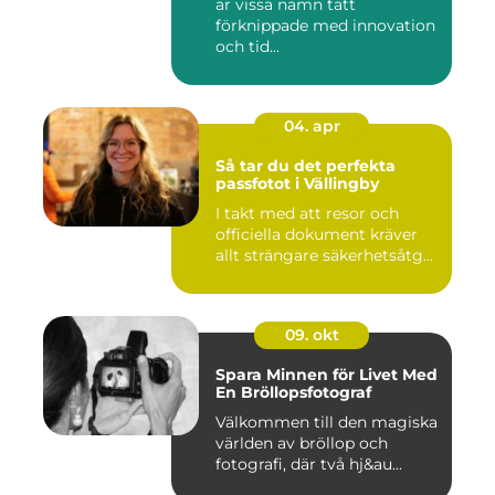
är vissa namn tätt
förknippade med innovation
och tid...
04. apr
Så tar du det perfekta
passfotot i Vällingby
I takt med att resor och
officiella dokument kräver
allt strängare säkerhetsåtg...
09. okt
Spara Minnen för Livet Med
En Bröllopsfotograf
Välkommen till den magiska
världen av bröllop och
fotografi, där två hj&au...