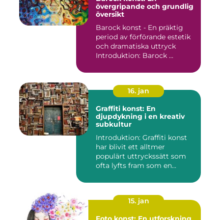
övergripande och grundlig
översikt
Barock konst - En präktig
period av förförande estetik
och dramatiska uttryck
Introduktion: Barock ...
16. jan
Graffiti konst: En
djupdykning i en kreativ
subkultur
Introduktion: Graffiti konst
har blivit ett alltmer
populärt uttryckssätt som
ofta lyfts fram som en...
15. jan
Foto konst: En utforskning