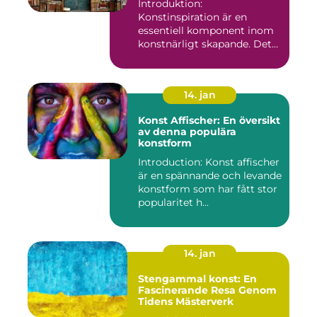
Introduktion:
Konstinspiration är en
essentiell komponent inom
konstnärligt skapande. Det
fungerar s...
14. jan
Konst Affischer: En översikt
av denna populära
konstform
Introduction: Konst affischer
är en spännande och levande
konstform som har fått stor
popularitet h...
14. jan
Stengammal konst: En
Fascinerande Resa Genom
Tidens Mästerverk