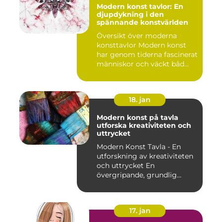
Modern konst tavlor: En
djupdykning i den
spännande konstvärlden
Översikt över moderna
konsttavlor Modern konst
har genom tiderna fascinerat
människor och väckt båd...
18. jan
Modern konst på tavla
utforska kreativiteten och
uttrycket
Modern Konst Tavla - En
utforskning av kreativiteten
och uttrycket En
övergripande, grundlig
övers...
17. jan