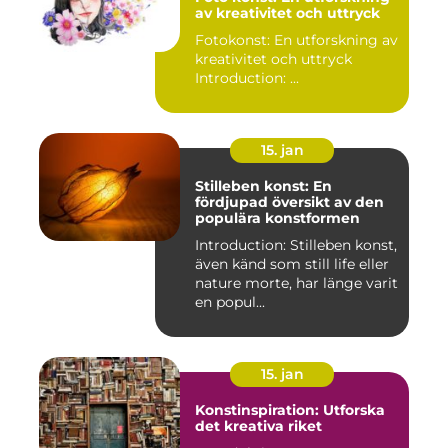
av kreativitet och uttryck
Fotokonst: En utforskning av
kreativitet och uttryck
Introduction: ...
15. jan
Stilleben konst: En
fördjupad översikt av den
populära konstformen
Introduction: Stilleben konst,
även känd som still life eller
nature morte, har länge varit
en popul...
15. jan
Konstinspiration: Utforska
det kreativa riket