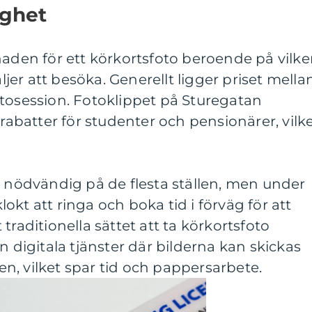
ighet
naden för ett körkortsfoto beroende på vilk
äljer att besöka. Generellt ligger priset mella
otosession. Fotoklippet på Sturegatan
 rabatter för studenter och pensionärer, vilk
.
e nödvändig på de flesta ställen, men under
kt att ringa och boka tid i förväg för att
traditionella sättet att ta körkortsfoto
n digitala tjänster där bilderna kan skickas
sen, vilket spar tid och pappersarbete.