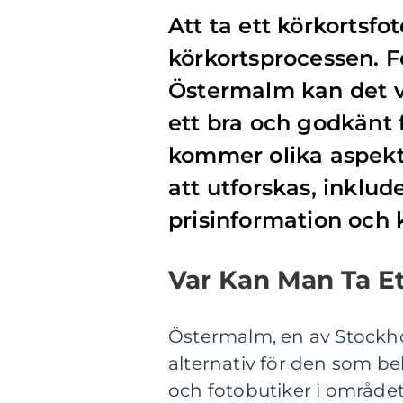
Att ta ett körkortsfot
körkortsprocessen. F
Östermalm kan det va
ett bra och godkänt fo
kommer olika aspekte
att utforskas, inklu
prisinformation och k
Var Kan Man Ta Et
Östermalm, en av Stockho
alternativ för den som beh
och fotobutiker i området