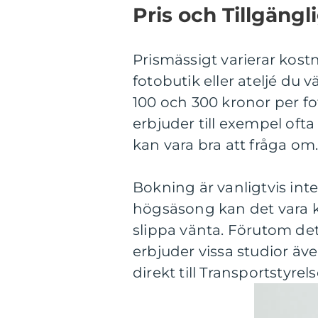
Pris och Tillgängl
Prismässigt varierar kost
fotobutik eller ateljé du v
100 och 300 kronor per f
erbjuder till exempel ofta
kan vara bra att fråga om
Bokning är vanligtvis int
högsäsong kan det vara klo
slippa vänta. Förutom det 
erbjuder vissa studior äve
direkt till Transportstyrel