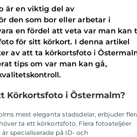
o är en viktig del av
ör den som bor eller arbetar i
ra en fördel att veta var man kan 
to för sitt körkort. I denna artikel
r av att ta körkortsfoto i Österma
derat tips om var man kan gå,
valitetskontroll.
t Körkortsfoto i Östermalm?
lms mest eleganta stadsdelar, erbjuder fler
över ta ett körkortsfoto. Flera fotoateljéer
 är specialiserade på ID- och