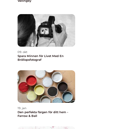
Vällingby
a
a
09. okt
Spara Minnen för Livet Med En
Bröllopsfotograf
19. jan
Den perfekta färgen för ditt hem -
Farrow & Ball