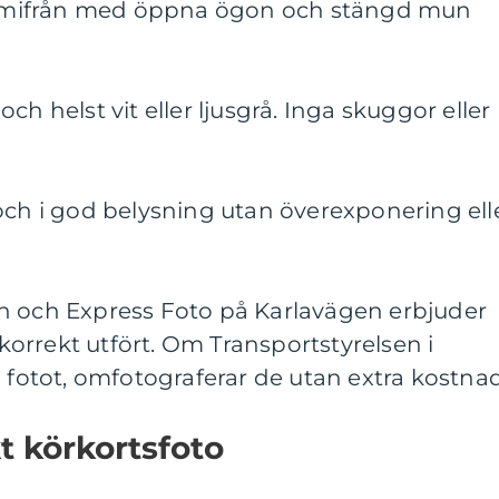
framifrån med öppna ögon och stängd mun
ch helst vit eller ljusgrå. Inga skuggor eller
och i god belysning utan överexponering ell
n och Express Foto på Karlavägen erbjuder
r korrekt utfört. Om Transportstyrelsen i
å fotot, omfotograferar de utan extra kostnad
kt körkortsfoto