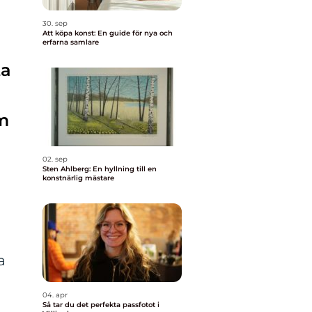
30. sep
Att köpa konst: En guide för nya och
erfarna samlare
ta
lm
02. sep
Sten Ahlberg: En hyllning till en
konstnärlig mästare
a
04. apr
Så tar du det perfekta passfotot i