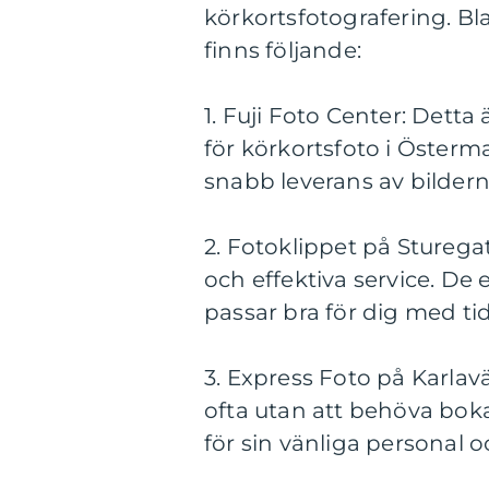
körkortsfotografering. Bl
finns följande:
1. Fuji Foto Center: Dett
för körkortsfoto i Österm
snabb leverans av bildern
2. Fotoklippet på Sturega
och effektiva service. De
passar bra för dig med ti
3. Express Foto på Karlav
ofta utan att behöva boka
för sin vänliga personal o