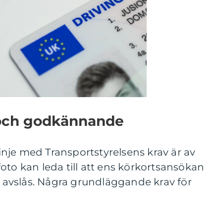
l och godkännande
 linje med Transportstyrelsens krav är av
t foto kan leda till att ens körkortsansökan
e, avslås. Några grundläggande krav för