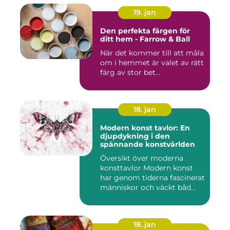
19. jan
Den perfekta färgen för
ditt hem - Farrow & Ball
När det kommer till att måla
om i hemmet är valet av rätt
färg av stor bet...
18. jan
Modern konst tavlor: En
djupdykning i den
spännande konstvärlden
Översikt över moderna
konsttavlor Modern konst
har genom tiderna fascinerat
människor och väckt båd...
18. jan