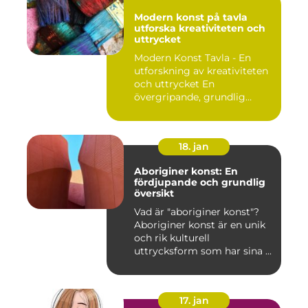
Modern konst på tavla
utforska kreativiteten och
uttrycket
Modern Konst Tavla - En
utforskning av kreativiteten
och uttrycket En
övergripande, grundlig
övers...
18. jan
Aboriginer konst: En
fördjupande och grundlig
översikt
Vad är "aboriginer konst"?
Aboriginer konst är en unik
och rik kulturell
uttrycksform som har sina ...
17. jan