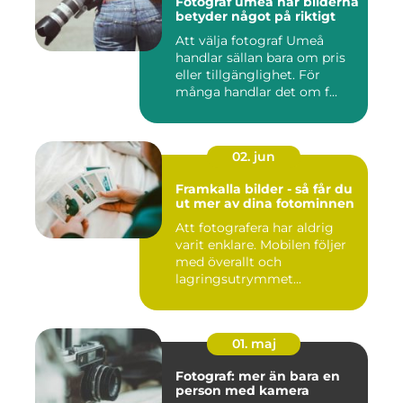
Fotograf umeå när bilderna
betyder något på riktigt
Att välja fotograf Umeå
handlar sällan bara om pris
eller tillgänglighet. För
många handlar det om f...
02. jun
Framkalla bilder - så får du
ut mer av dina fotominnen
Att fotografera har aldrig
varit enklare. Mobilen följer
med överallt och
lagringsutrymmet...
01. maj
Fotograf: mer än bara en
person med kamera