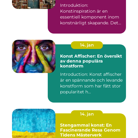
Introduktion:
Konstinspiration är en
essentiell komponent inom
konstnärligt skapande. Det
fungerar s...
14. jan
Konst Affischer: En översikt
av denna populära
konstform
Introduction: Konst affischer
är en spännande och levande
konstform som har fått stor
popularitet h...
14. jan
Stengammal konst: En
Fascinerande Resa Genom
Tidens Mästerverk