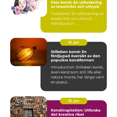
Foto konst: En utforskning
av kreativitet och uttryck
Fotokonst: En utforskning av
kreativitet och uttryck
Introduction: ...
15. jan
Stilleben konst: En
fördjupad översikt av den
populära konstformen
Introduction: Stilleben konst,
även känd som still life eller
nature morte, har länge varit
en popul...
15. jan
Konstinspiration: Utforska
det kreativa riket