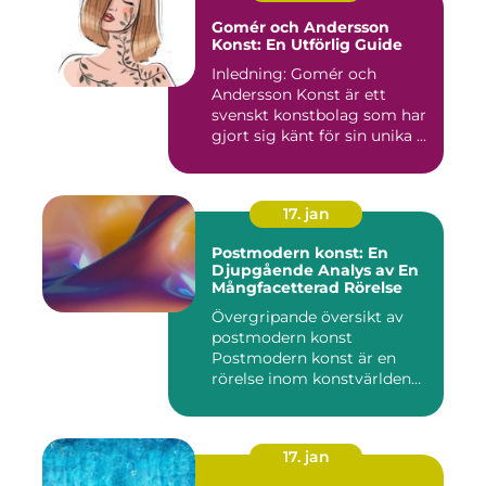
Gomér och Andersson
Konst: En Utförlig Guide
Inledning: Gomér och
Andersson Konst är ett
svenskt konstbolag som har
gjort sig känt för sin unika ...
17. jan
Postmodern konst: En
Djupgående Analys av En
Mångfacetterad Rörelse
Övergripande översikt av
postmodern konst
Postmodern konst är en
rörelse inom konstvärlden
som upps...
17. jan