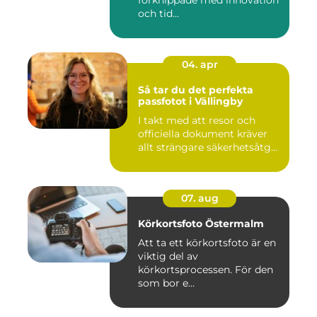
förknippade med innovation
och tid...
04. apr
Så tar du det perfekta
passfotot i Vällingby
I takt med att resor och
officiella dokument kräver
allt strängare säkerhetsåtg...
07. aug
Körkortsfoto Östermalm
Att ta ett körkortsfoto är en
viktig del av
körkortsprocessen. För den
som bor e...