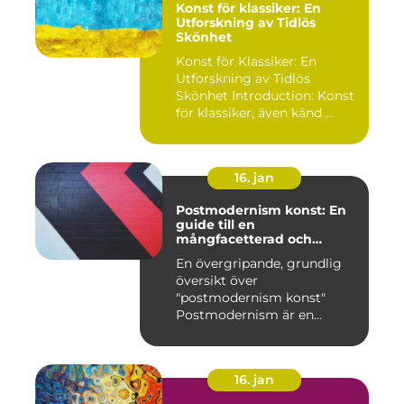
Konst för klassiker: En
Utforskning av Tidlös
Skönhet
Konst för Klassiker: En
Utforskning av Tidlös
Skönhet Introduction: Konst
för klassiker, även känd ...
16. jan
Postmodernism konst: En
guide till en
mångfacetterad och
eklektisk rörelse
En övergripande, grundlig
översikt över
"postmodernism konst"
Postmodernism är en
kulturell och kon...
16. jan