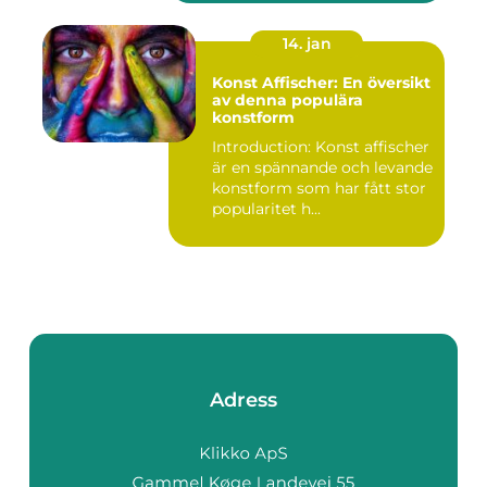
14. jan
Konst Affischer: En översikt
av denna populära
konstform
Introduction: Konst affischer
är en spännande och levande
konstform som har fått stor
popularitet h...
Adress