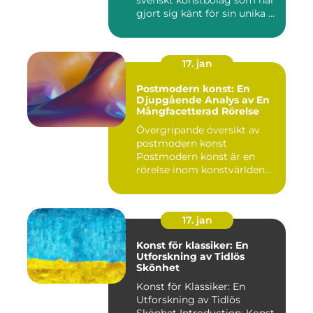
svenskt konstbolag som har
gjort sig känt för sin unika ...
17. jan
Postmodern konst: En
Djupgående Analys av En
Mångfacetterad Rörelse
Övergripande översikt av
postmodern konst
Postmodern konst är en
rörelse inom konstvärlden
som upps...
17. jan
Konst för klassiker: En
Utforskning av Tidlös
Skönhet
Konst för Klassiker: En
Utforskning av Tidlös