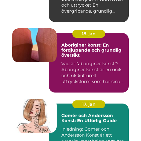
och uttrycket En
övergripande, grundlig
övers...
18. jan
Aboriginer konst: En
fördjupande och grundlig
översikt
Vad är "aboriginer konst"?
Aboriginer konst är en unik
och rik kulturell
uttrycksform som har sina ...
17. jan
Gomér och Andersson
Konst: En Utförlig Guide
Inledning: Gomér och
Andersson Konst är ett