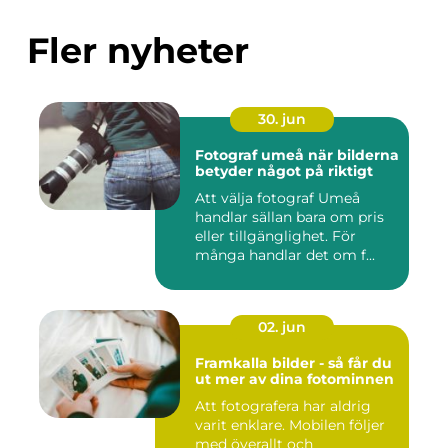
Fler nyheter
30. jun
Fotograf umeå när bilderna
betyder något på riktigt
Att välja fotograf Umeå
handlar sällan bara om pris
eller tillgänglighet. För
många handlar det om f...
02. jun
Framkalla bilder - så får du
ut mer av dina fotominnen
Att fotografera har aldrig
varit enklare. Mobilen följer
med överallt och