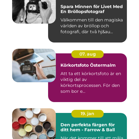
Spara Minnen för Livet Med
En Bröllopsfotograf
Välkommen till den magiska
världen av bröllop och
fotografi, där två hj&au...
07. aug
Körkortsfoto Östermalm
Att ta ett körkortsfoto är en
viktig del av
körkortsprocessen. För den
som bor e...
19. jan
Den perfekta färgen för
ditt hem - Farrow & Ball
När det kommer till att måla