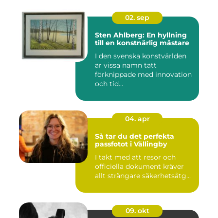
02. sep
Sten Ahlberg: En hyllning
till en konstnärlig mästare
I den svenska konstvärlden
är vissa namn tätt
förknippade med innovation
och tid...
04. apr
Så tar du det perfekta
passfotot i Vällingby
I takt med att resor och
officiella dokument kräver
allt strängare säkerhetsåtg...
09. okt