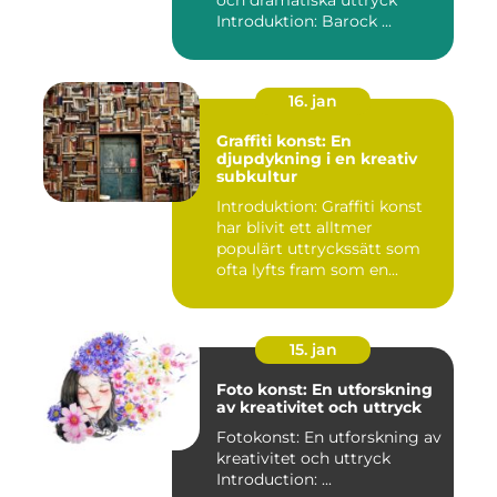
och dramatiska uttryck
Introduktion: Barock ...
16. jan
Graffiti konst: En
djupdykning i en kreativ
subkultur
Introduktion: Graffiti konst
har blivit ett alltmer
populärt uttryckssätt som
ofta lyfts fram som en...
15. jan
Foto konst: En utforskning
av kreativitet och uttryck
Fotokonst: En utforskning av
kreativitet och uttryck
Introduction: ...