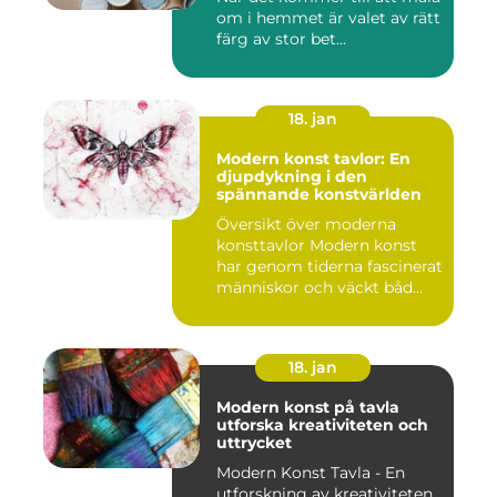
om i hemmet är valet av rätt
färg av stor bet...
18. jan
Modern konst tavlor: En
djupdykning i den
spännande konstvärlden
Översikt över moderna
konsttavlor Modern konst
har genom tiderna fascinerat
människor och väckt båd...
18. jan
Modern konst på tavla
utforska kreativiteten och
uttrycket
Modern Konst Tavla - En
utforskning av kreativiteten