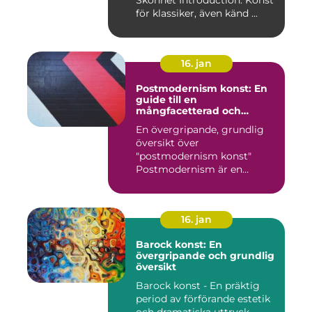
Skönhet Introduction: Konst
för klassiker, även känd ...
16. jan
Postmodernism konst: En
guide till en
mångfacetterad och
eklektisk rörelse
En övergripande, grundlig
översikt över
"postmodernism konst"
Postmodernism är en
kulturell och kon...
16. jan
Barock konst: En
övergripande och grundlig
översikt
Barock konst - En präktig
period av förförande estetik