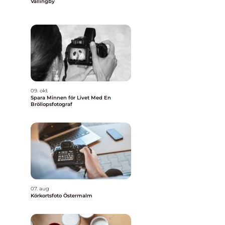
Vällingby
09. okt
Spara Minnen för Livet Med En
Bröllopsfotograf
07. aug
Körkortsfoto Östermalm