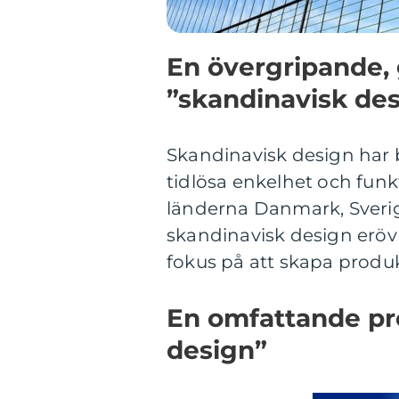
En övergripande, 
”skandinavisk de
Skandinavisk design har bl
tidlösa enkelhet och funk
länderna Danmark, Sverig
skandinavisk design erövr
fokus på att skapa produk
En omfattande pr
design”