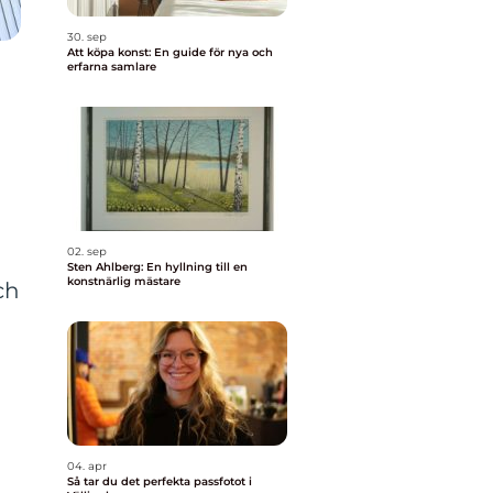
30. sep
Att köpa konst: En guide för nya och
erfarna samlare
02. sep
Sten Ahlberg: En hyllning till en
konstnärlig mästare
ch
04. apr
Så tar du det perfekta passfotot i