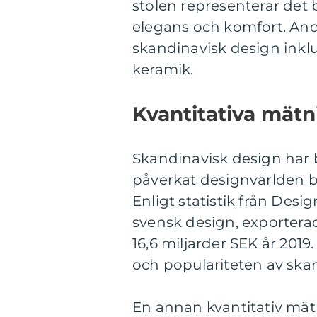
stolen representerar det 
elegans och komfort. And
skandinavisk design inklu
keramik.
Kvantitativa mät
Skandinavisk design har b
påverkat designvärlden b
Enligt statistik från Des
svensk design, exporterad
16,6 miljarder SEK år 2019
och populariteten av ska
En annan kvantitativ mät