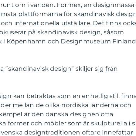
 runt om i världen. Formex, en designmässa 
ämsta plattformarna för skandinavisk design
ch internationella utställare. Det finns ock
okuserar på skandinavisk design, såsom
i Köpenhamn och Designmuseum Finland 
 ”skandinavisk design” skiljer sig från
ign kan betraktas som en enhetlig stil, finn
nader mellan de olika nordiska länderna och
 exempel är den danska designen ofta
ka former och möbler som är skulpturella i s
enska designtraditionen oftare innefattar