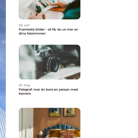
02. jun
Framkalla bilder - så får du ut mer av
dina fotominnen
01. maj
Fotograf: mer än bara en person med
kamera