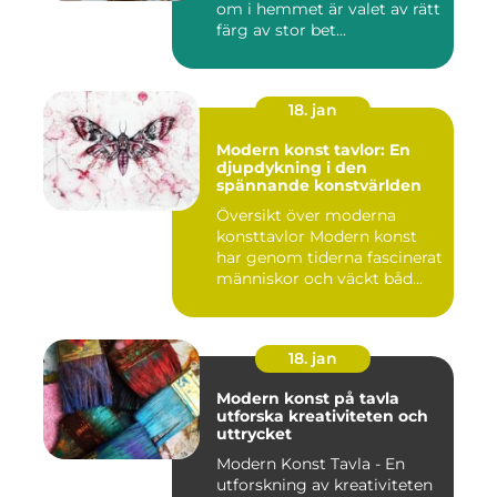
om i hemmet är valet av rätt
färg av stor bet...
18. jan
Modern konst tavlor: En
djupdykning i den
spännande konstvärlden
Översikt över moderna
konsttavlor Modern konst
har genom tiderna fascinerat
människor och väckt båd...
18. jan
Modern konst på tavla
utforska kreativiteten och
uttrycket
Modern Konst Tavla - En
utforskning av kreativiteten