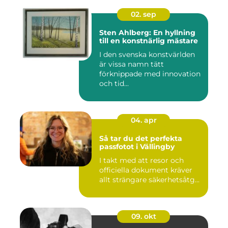
02. sep
Sten Ahlberg: En hyllning
till en konstnärlig mästare
I den svenska konstvärlden
är vissa namn tätt
förknippade med innovation
och tid...
04. apr
Så tar du det perfekta
passfotot i Vällingby
I takt med att resor och
officiella dokument kräver
allt strängare säkerhetsåtg...
09. okt