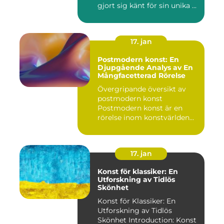
gjort sig känt för sin unika ...
17. jan
Postmodern konst: En
Djupgående Analys av En
Mångfacetterad Rörelse
Övergripande översikt av
postmodern konst
Postmodern konst är en
rörelse inom konstvärlden
som upps...
17. jan
Konst för klassiker: En
Utforskning av Tidlös
Skönhet
Konst för Klassiker: En
Utforskning av Tidlös
Skönhet Introduction: Konst