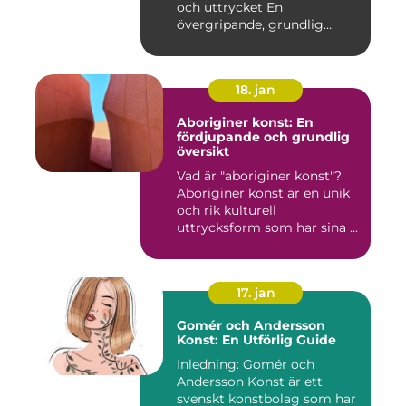
och uttrycket En
övergripande, grundlig
övers...
18. jan
Aboriginer konst: En
fördjupande och grundlig
översikt
Vad är "aboriginer konst"?
Aboriginer konst är en unik
och rik kulturell
uttrycksform som har sina ...
17. jan
Gomér och Andersson
Konst: En Utförlig Guide
Inledning: Gomér och
Andersson Konst är ett
svenskt konstbolag som har