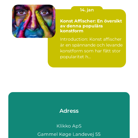
14. jan
Konst Affischer: En översikt
av denna populära
konstform
Introduction: Konst affischer
är en spännande och levande
konstform som har fått stor
popularitet h...
Adress