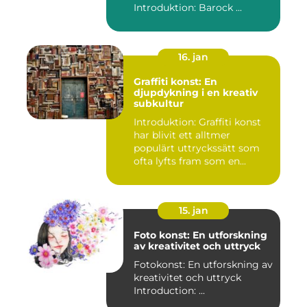
Introduktion: Barock ...
16. jan
Graffiti konst: En
djupdykning i en kreativ
subkultur
Introduktion: Graffiti konst
har blivit ett alltmer
populärt uttryckssätt som
ofta lyfts fram som en...
15. jan
Foto konst: En utforskning
av kreativitet och uttryck
Fotokonst: En utforskning av
kreativitet och uttryck
Introduction: ...