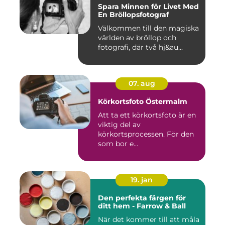
Spara Minnen för Livet Med
En Bröllopsfotograf
Välkommen till den magiska
världen av bröllop och
fotografi, där två hj&au...
07. aug
Körkortsfoto Östermalm
Att ta ett körkortsfoto är en
viktig del av
körkortsprocessen. För den
som bor e...
19. jan
Den perfekta färgen för
ditt hem - Farrow & Ball
När det kommer till att måla