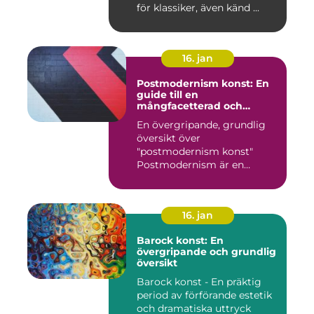
för klassiker, även känd ...
16. jan
Postmodernism konst: En
guide till en
mångfacetterad och
eklektisk rörelse
En övergripande, grundlig
översikt över
"postmodernism konst"
Postmodernism är en
kulturell och kon...
16. jan
Barock konst: En
övergripande och grundlig
översikt
Barock konst - En präktig
period av förförande estetik
och dramatiska uttryck