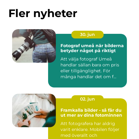
Fler nyheter
30. jun
Fotograf umeå när bilderna
betyder något på riktigt
Att välja fotograf Umeå
handlar sällan bara om pris
eller tillgänglighet. För
många handlar det om f...
02. jun
Framkalla bilder - så får du
ut mer av dina fotominnen
Att fotografera har aldrig
varit enklare. Mobilen följer
med överallt och