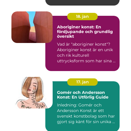
övers...
18. jan
Aboriginer konst: En
fördjupande och grundlig
översikt
Vad är "aboriginer konst"?
Aboriginer konst är en unik
och rik kulturell
uttrycksform som har sina ...
17. jan
Gomér och Andersson
Konst: En Utförlig Guide
Inledning: Gomér och
Andersson Konst är ett
svenskt konstbolag som har
gjort sig känt för sin unika ...