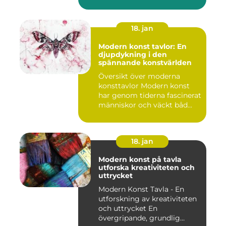
18. jan
Modern konst tavlor: En
djupdykning i den
spännande konstvärlden
Översikt över moderna
konsttavlor Modern konst
har genom tiderna fascinerat
människor och väckt båd...
18. jan
Modern konst på tavla
utforska kreativiteten och
uttrycket
Modern Konst Tavla - En
utforskning av kreativiteten
och uttrycket En
övergripande, grundlig