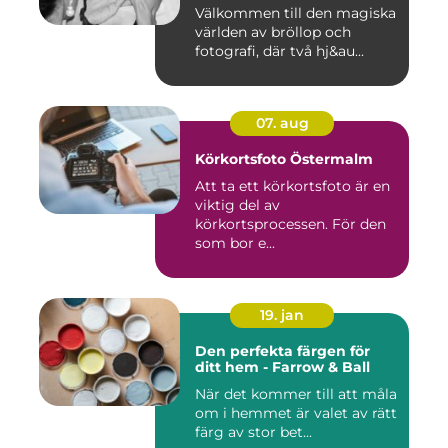
Välkommen till den magiska
världen av bröllop och
fotografi, där två hj&au...
07. aug
Körkortsfoto Östermalm
Att ta ett körkortsfoto är en
viktig del av
körkortsprocessen. För den
som bor e...
19. jan
Den perfekta färgen för
ditt hem - Farrow & Ball
När det kommer till att måla
om i hemmet är valet av rätt
färg av stor bet...