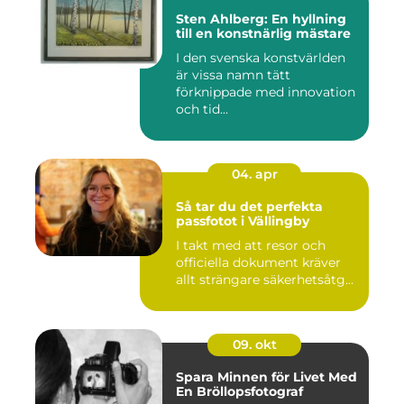
Sten Ahlberg: En hyllning
till en konstnärlig mästare
I den svenska konstvärlden
är vissa namn tätt
förknippade med innovation
och tid...
04. apr
Så tar du det perfekta
passfotot i Vällingby
I takt med att resor och
officiella dokument kräver
allt strängare säkerhetsåtg...
09. okt
Spara Minnen för Livet Med
En Bröllopsfotograf