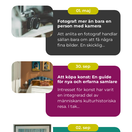
01. maj
Fotograf: mer än bara en
person med kamera
Att anlita en fotograf handlar
sällan bara om att få några
fina bilder. En skicklig...
30. sep
Att köpa konst: En guide
för nya och erfarna samlare
Intresset för konst har varit
en integrerad del av
människans kulturhistoriska
resa. I tak...
02. sep