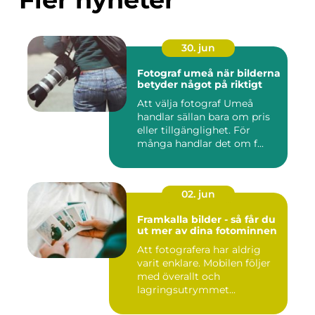
30. jun
Fotograf umeå när bilderna
betyder något på riktigt
Att välja fotograf Umeå
handlar sällan bara om pris
eller tillgänglighet. För
många handlar det om f...
02. jun
Framkalla bilder - så får du
ut mer av dina fotominnen
Att fotografera har aldrig
varit enklare. Mobilen följer
med överallt och
lagringsutrymmet...