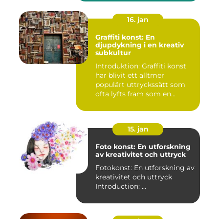
16. jan
Graffiti konst: En
djupdykning i en kreativ
subkultur
Introduktion: Graffiti konst
har blivit ett alltmer
populärt uttryckssätt som
ofta lyfts fram som en...
15. jan
Foto konst: En utforskning
av kreativitet och uttryck
Fotokonst: En utforskning av
kreativitet och uttryck
Introduction: ...