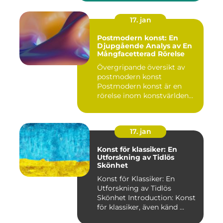
17. jan
Postmodern konst: En
Djupgående Analys av En
Mångfacetterad Rörelse
Övergripande översikt av
postmodern konst
Postmodern konst är en
rörelse inom konstvärlden
som upps...
17. jan
Konst för klassiker: En
Utforskning av Tidlös
Skönhet
Konst för Klassiker: En
Utforskning av Tidlös
Skönhet Introduction: Konst
för klassiker, även känd ...