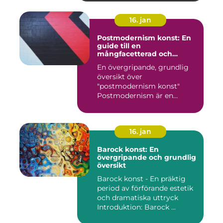
16. jan
Postmodernism konst: En
guide till en
mångfacetterad och
eklektisk rörelse
En övergripande, grundlig
översikt över
"postmodernism konst"
Postmodernism är en
kulturell och kon...
16. jan
Barock konst: En
övergripande och grundlig
översikt
Barock konst - En präktig
period av förförande estetik
och dramatiska uttryck
Introduktion: Barock ...