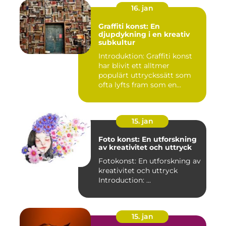
16. jan
Graffiti konst: En
djupdykning i en kreativ
subkultur
Introduktion: Graffiti konst
har blivit ett alltmer
populärt uttryckssätt som
ofta lyfts fram som en...
15. jan
Foto konst: En utforskning
av kreativitet och uttryck
Fotokonst: En utforskning av
kreativitet och uttryck
Introduction: ...
15. jan