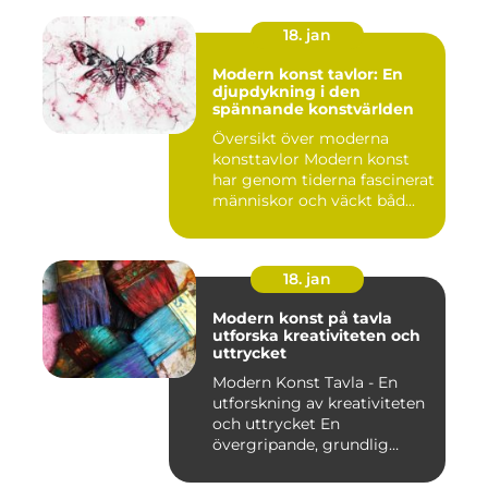
18. jan
Modern konst tavlor: En
djupdykning i den
spännande konstvärlden
Översikt över moderna
konsttavlor Modern konst
har genom tiderna fascinerat
människor och väckt båd...
18. jan
Modern konst på tavla
utforska kreativiteten och
uttrycket
Modern Konst Tavla - En
utforskning av kreativiteten
och uttrycket En
övergripande, grundlig
övers...