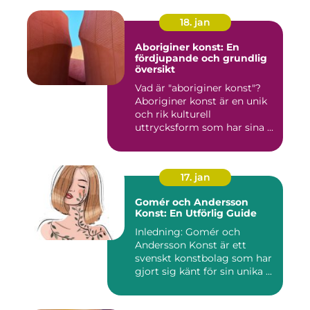
18. jan
Aboriginer konst: En
fördjupande och grundlig
översikt
Vad är "aboriginer konst"?
Aboriginer konst är en unik
och rik kulturell
uttrycksform som har sina ...
17. jan
Gomér och Andersson
Konst: En Utförlig Guide
Inledning: Gomér och
Andersson Konst är ett
svenskt konstbolag som har
gjort sig känt för sin unika ...