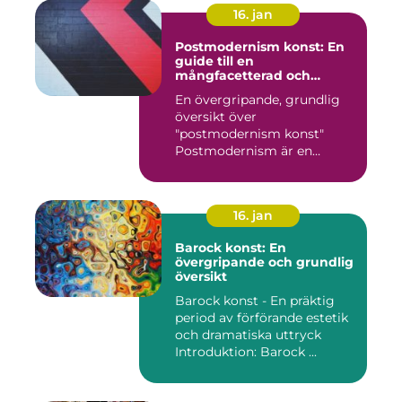
16. jan
Postmodernism konst: En
guide till en
mångfacetterad och
eklektisk rörelse
En övergripande, grundlig
översikt över
"postmodernism konst"
Postmodernism är en
kulturell och kon...
16. jan
Barock konst: En
övergripande och grundlig
översikt
Barock konst - En präktig
period av förförande estetik
och dramatiska uttryck
Introduktion: Barock ...