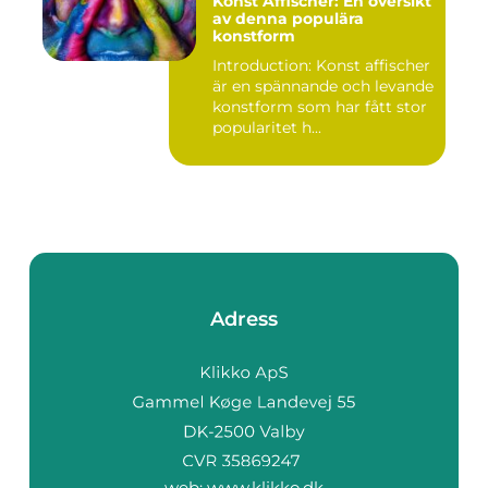
Konst Affischer: En översikt
av denna populära
konstform
Introduction: Konst affischer
är en spännande och levande
konstform som har fått stor
popularitet h...
Adress
web:
www.klikko.dk