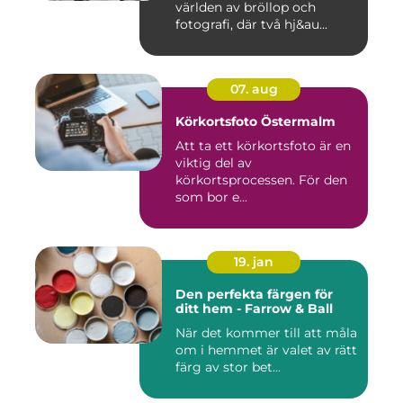
världen av bröllop och
fotografi, där två hj&au...
07. aug
Körkortsfoto Östermalm
Att ta ett körkortsfoto är en
viktig del av
körkortsprocessen. För den
som bor e...
19. jan
Den perfekta färgen för
ditt hem - Farrow & Ball
När det kommer till att måla
om i hemmet är valet av rätt
färg av stor bet...