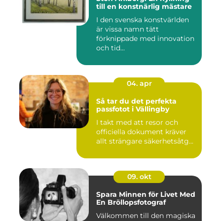
till en konstnärlig mästare
I den svenska konstvärlden
är vissa namn tätt
förknippade med innovation
och tid...
04. apr
Så tar du det perfekta
passfotot i Vällingby
I takt med att resor och
officiella dokument kräver
allt strängare säkerhetsåtg...
09. okt
Spara Minnen för Livet Med
En Bröllopsfotograf
Välkommen till den magiska