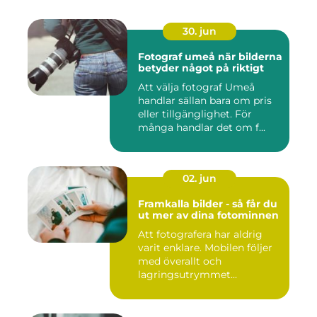
30. jun
Fotograf umeå när bilderna
betyder något på riktigt
Att välja fotograf Umeå
handlar sällan bara om pris
eller tillgänglighet. För
många handlar det om f...
02. jun
Framkalla bilder - så får du
ut mer av dina fotominnen
Att fotografera har aldrig
varit enklare. Mobilen följer
med överallt och
lagringsutrymmet...