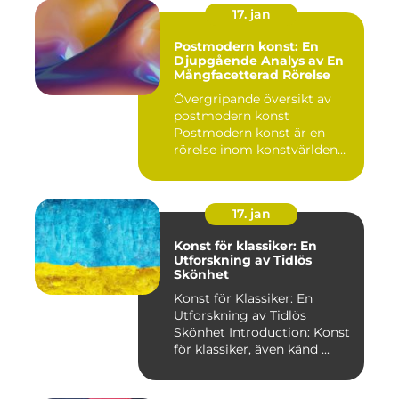
17. jan
Postmodern konst: En
Djupgående Analys av En
Mångfacetterad Rörelse
Övergripande översikt av
postmodern konst
Postmodern konst är en
rörelse inom konstvärlden
som upps...
17. jan
Konst för klassiker: En
Utforskning av Tidlös
Skönhet
Konst för Klassiker: En
Utforskning av Tidlös
Skönhet Introduction: Konst
för klassiker, även känd ...