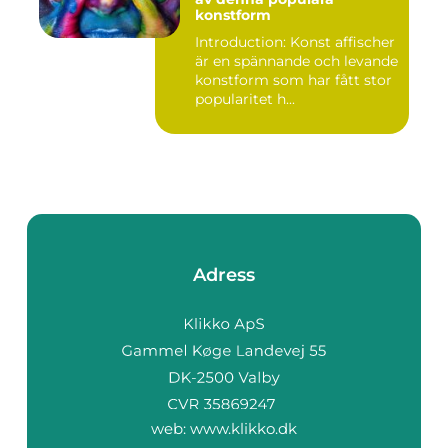
konstform
Introduction: Konst affischer
är en spännande och levande
konstform som har fått stor
popularitet h...
Adress
web:
www.klikko.dk