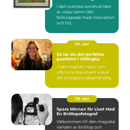
I den svenska konstvärlden
är vissa namn tätt
förknippade med innovation
och tid...
04. apr
Så tar du det perfekta
passfotot i Vällingby
I takt med att resor och
officiella dokument kräver
allt strängare säkerhetsåtg...
09. okt
Spara Minnen för Livet Med
En Bröllopsfotograf
Välkommen till den magiska
världen av bröllop och