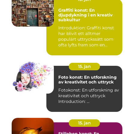
Graffiti konst: En
djupdykning i en kreativ
subkultur
Introduktion: Graffiti konst
har blivit ett alltmer
populärt uttryckssätt som
ofta lyfts fram som en...
15. jan
Foto konst: En utforskning
av kreativitet och uttryck
Fotokonst: En utforskning av
kreativitet och uttryck
Introduction: ...
15. jan
Stilleben konst: En