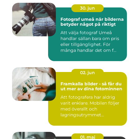
30. jun
Fotograf umeå när bilderna
betyder något på riktigt
Att välja fotograf Umeå
handlar sällan bara om pris
eller tillgänglighet. För
många handlar det om f...
02. jun
Framkalla bilder - så får du
ut mer av dina fotominnen
Att fotografera har aldrig
varit enklare. Mobilen följer
med överallt och
lagringsutrymmet...
01. maj