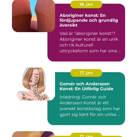
18. jan
Aboriginer konst: En
fördjupande och grundlig
översikt
Vad är "aboriginer konst"?
Aboriginer konst är en unik
och rik kulturell
uttrycksform som har sina ...
17. jan
Gomér och Andersson
Konst: En Utförlig Guide
Inledning: Gomér och
Andersson Konst är ett
svenskt konstbolag som har
gjort sig känt för sin unika ...
17. jan