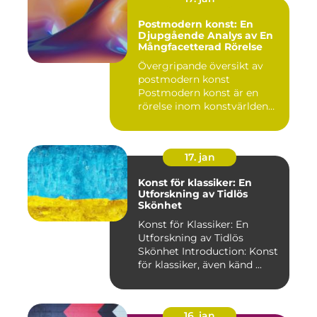
Postmodern konst: En
Djupgående Analys av En
Mångfacetterad Rörelse
Övergripande översikt av
postmodern konst
Postmodern konst är en
rörelse inom konstvärlden
som upps...
17. jan
Konst för klassiker: En
Utforskning av Tidlös
Skönhet
Konst för Klassiker: En
Utforskning av Tidlös
Skönhet Introduction: Konst
för klassiker, även känd ...
16. jan