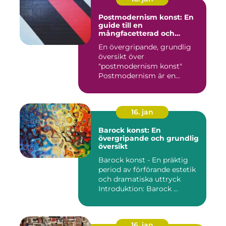
Postmodernism konst: En
guide till en
mångfacetterad och
eklektisk rörelse
En övergripande, grundlig
översikt över
"postmodernism konst"
Postmodernism är en
kulturell och kon...
16. jan
Barock konst: En
övergripande och grundlig
översikt
Barock konst - En präktig
period av förförande estetik
och dramatiska uttryck
Introduktion: Barock ...
16. jan