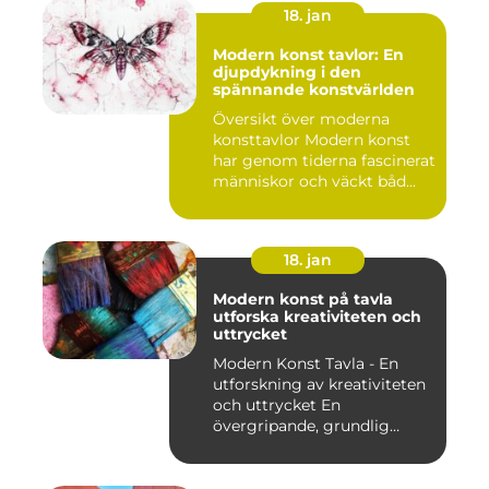
18. jan
Modern konst tavlor: En
djupdykning i den
spännande konstvärlden
Översikt över moderna
konsttavlor Modern konst
har genom tiderna fascinerat
människor och väckt båd...
18. jan
Modern konst på tavla
utforska kreativiteten och
uttrycket
Modern Konst Tavla - En
utforskning av kreativiteten
och uttrycket En
övergripande, grundlig
övers...