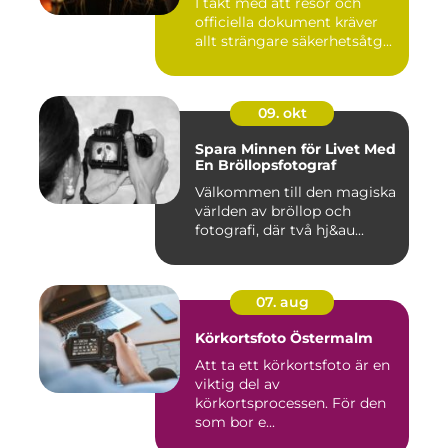
I takt med att resor och
officiella dokument kräver
allt strängare säkerhetsåtg...
09. okt
Spara Minnen för Livet Med
En Bröllopsfotograf
Välkommen till den magiska
världen av bröllop och
fotografi, där två hj&au...
07. aug
Körkortsfoto Östermalm
Att ta ett körkortsfoto är en
viktig del av
körkortsprocessen. För den
som bor e...