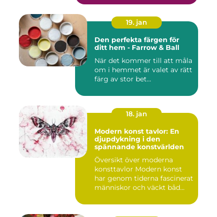
19. jan
Den perfekta färgen för
ditt hem - Farrow & Ball
När det kommer till att måla
om i hemmet är valet av rätt
färg av stor bet...
18. jan
Modern konst tavlor: En
djupdykning i den
spännande konstvärlden
Översikt över moderna
konsttavlor Modern konst
har genom tiderna fascinerat
människor och väckt båd...