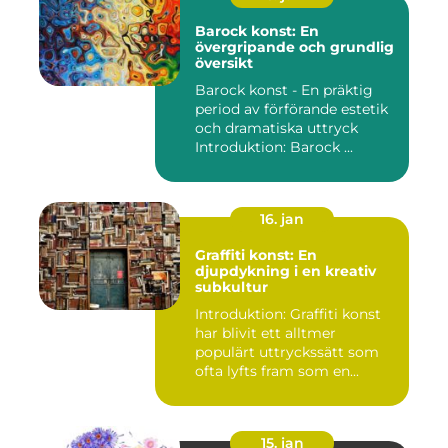
Barock konst: En
övergripande och grundlig
översikt
Barock konst - En präktig
period av förförande estetik
och dramatiska uttryck
Introduktion: Barock ...
16. jan
Graffiti konst: En
djupdykning i en kreativ
subkultur
Introduktion: Graffiti konst
har blivit ett alltmer
populärt uttryckssätt som
ofta lyfts fram som en...
15. jan