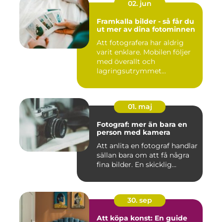
02. jun
Framkalla bilder - så får du
ut mer av dina fotominnen
Att fotografera har aldrig
varit enklare. Mobilen följer
med överallt och
lagringsutrymmet...
01. maj
Fotograf: mer än bara en
person med kamera
Att anlita en fotograf handlar
sällan bara om att få några
fina bilder. En skicklig...
30. sep
Att köpa konst: En guide