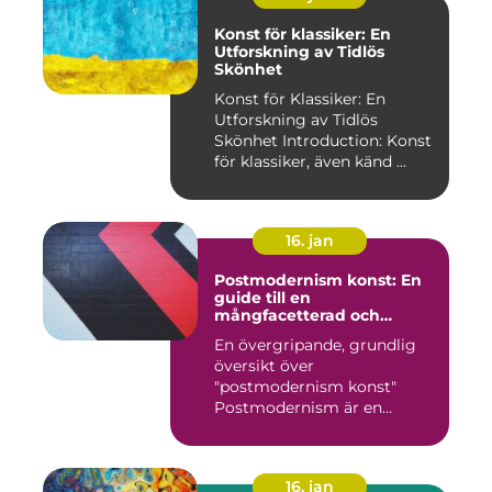
Konst för klassiker: En
Utforskning av Tidlös
Skönhet
Konst för Klassiker: En
Utforskning av Tidlös
Skönhet Introduction: Konst
för klassiker, även känd ...
16. jan
Postmodernism konst: En
guide till en
mångfacetterad och
eklektisk rörelse
En övergripande, grundlig
översikt över
"postmodernism konst"
Postmodernism är en
kulturell och kon...
16. jan