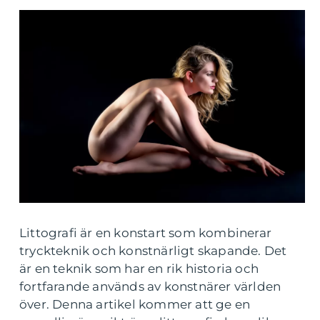
Littografi är en konstart som kombinerar
tryckteknik och konstnärligt skapande. Det
är en teknik som har en rik historia och
fortfarande används av konstnärer världen
över. Denna artikel kommer att ge en