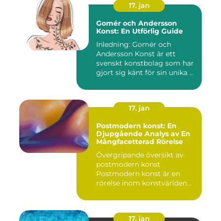
17. jan
Gomér och Andersson
Konst: En Utförlig Guide
Inledning: Gomér och
Andersson Konst är ett
svenskt konstbolag som har
gjort sig känt för sin unika ...
17. jan
Postmodern konst: En
Djupgående Analys av En
Mångfacetterad Rörelse
Övergripande översikt av
postmodern konst
Postmodern konst är en
rörelse inom konstvärlden
som upps...
17. jan