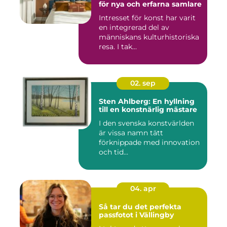
för nya och erfarna samlare
Intresset för konst har varit
en integrerad del av
människans kulturhistoriska
resa. I tak...
02. sep
Sten Ahlberg: En hyllning
till en konstnärlig mästare
I den svenska konstvärlden
är vissa namn tätt
förknippade med innovation
och tid...
04. apr
Så tar du det perfekta
passfotot i Vällingby