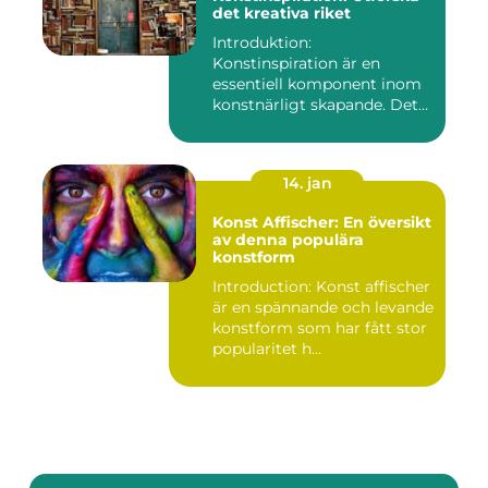
det kreativa riket
Introduktion:
Konstinspiration är en
essentiell komponent inom
konstnärligt skapande. Det
fungerar s...
14. jan
Konst Affischer: En översikt
av denna populära
konstform
Introduction: Konst affischer
är en spännande och levande
konstform som har fått stor
popularitet h...