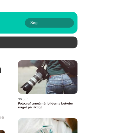
30. jun
Fotograf umeå när bilderna betyder
något på riktigt
nel