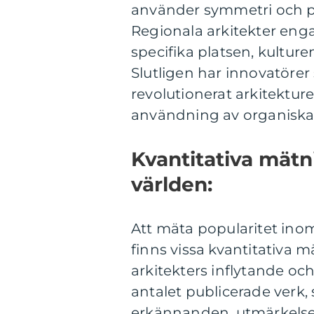
använder symmetri och pro
Regionala arkitekter engag
specifika platsen, kulture
Slutligen har innovatöre
revolutionerat arkitektu
användning av organiska
Kvantitativa mätn
världen:
Att mäta popularitet ino
finns vissa kvantitativa 
arkitekters inflytande oc
antalet publicerade verk,
erkännanden, utmärkelse