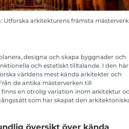
n: Utforska arkitekturens främsta mästerverk
t planera, designa och skapa byggnader och
ktionella och estetiskt tilltalande. I den här
forska världens mest kända arkitekter och
rån de antika mästerverken till
 finns en otrolig variation inom arkitektur o
gagångssätt som har skapat den arkitektonisk
ndlig översikt över kända