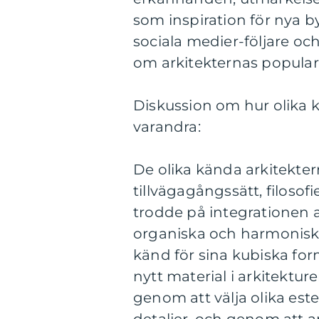
som inspiration för nya
sociala medier-följare o
om arkitekternas popularit
Diskussion om hur olika kä
varandra:
De olika kända arkitekter
tillvägagångssätt, filosofi
trodde på integrationen 
organiska och harmoniska
känd för sina kubiska f
nytt material i arkitekturen
genom att välja olika este