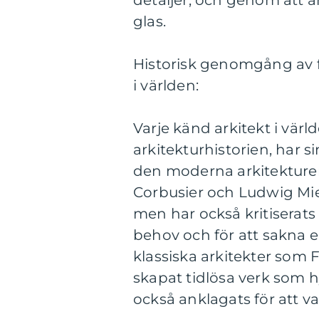
detaljer, och genom att a
glas.
Historisk genomgång av f
i världen:
Varje känd arkitekt i värl
arkitekturhistorien, har s
den moderna arkitekturen
Corbusier och Ludwig Mies
men har också kritiserats
behov och för att sakna 
klassiska arkitekter som 
skapat tidlösa verk som h
också anklagats för att va