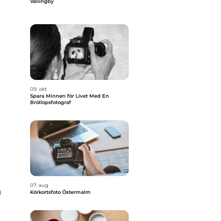
Vällingby
09. okt
Spara Minnen för Livet Med En
Bröllopsfotograf
07. aug
a
Körkortsfoto Östermalm