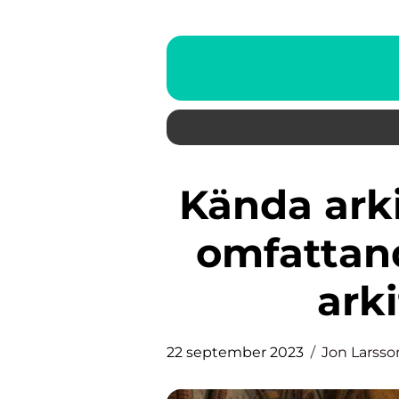
Kända arkitekter i världen: En
omfattan
ark
22 september 2023
Jon Larsso