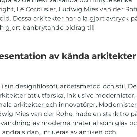
gra av de mest välkända och inflytelserika
ight, Le Corbusier, Ludwig Mies van der Roh
d. Dessa arkitekter har alla gjort avtryck p
h gjort banbrytande bidrag till
sentation av kända arkitekter 
t i sin designfilosofi, arbetsmetod och stil. De
arkitekter att utforska, inklusive modernister,
onala arkitekter och innovatörer. Modernister
wig Mies van der Rohe, hade en stark tro p
användning av moderna material som glas o
 å andra sidan, influeras av antiken och