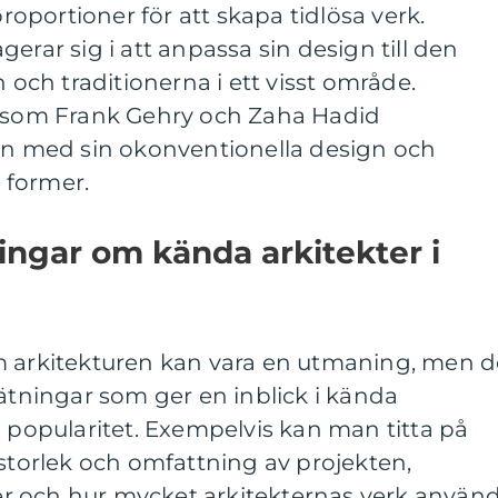
portioner för att skapa tidlösa verk.
erar sig i att anpassa sin design till den
n och traditionerna i ett visst område.
r som Frank Gehry och Zaha Hadid
ren med sin okonventionella design och
 former.
ingar om kända arkitekter i
m arkitekturen kan vara en utmaning, men d
mätningar som ger en inblick i kända
h popularitet. Exempelvis kan man titta på
 storlek och omfattning av projekten,
r och hur mycket arkitekternas verk använ