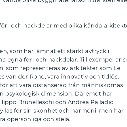
nvända olika byggmaterial som trä, sten elle
ör- och nackdelar med olika kända arkitekt
den, som har lämnat ett starkt avtryck i
ina egna för- och nackdelar. Till exempel ans
, som representeras av arkitekter som Le
 van der Rohe, vara innovativ och tidlös,
 för att vara distanserad från människornas
en psykologisk dimension. Däremot har
Filippo Brunelleschi och Andrea Palladio
yllas för sin skönhet och harmoni, men har
ra opersonliga och stela.