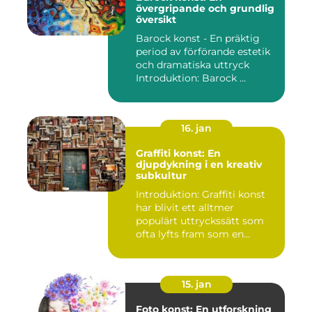
övergripande och grundlig
översikt
Barock konst - En präktig
period av förförande estetik
och dramatiska uttryck
Introduktion: Barock ...
16. jan
Graffiti konst: En
djupdykning i en kreativ
subkultur
Introduktion: Graffiti konst
har blivit ett alltmer
populärt uttryckssätt som
ofta lyfts fram som en...
15. jan
Foto konst: En utforskning