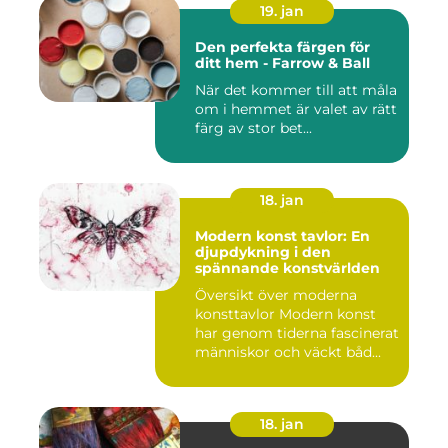
19. jan
Den perfekta färgen för
ditt hem - Farrow & Ball
När det kommer till att måla
om i hemmet är valet av rätt
färg av stor bet...
18. jan
Modern konst tavlor: En
djupdykning i den
spännande konstvärlden
Översikt över moderna
konsttavlor Modern konst
har genom tiderna fascinerat
människor och väckt båd...
18. jan