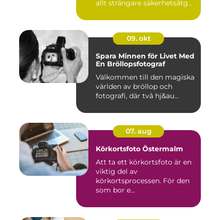
allt strängare säkerhetsåtg...
09. okt
Spara Minnen för Livet Med
En Bröllopsfotograf
Välkommen till den magiska
världen av bröllop och
fotografi, där två hj&au...
07. aug
Körkortsfoto Östermalm
Att ta ett körkortsfoto är en
viktig del av
körkortsprocessen. För den
som bor e...