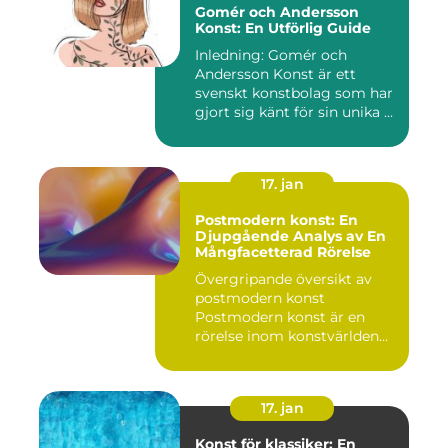
Gomér och Andersson
Konst: En Utförlig Guide
Inledning: Gomér och
Andersson Konst är ett
svenskt konstbolag som har
gjort sig känt för sin unika ...
17. jan
Postmodern konst: En
Djupgående Analys av En
Mångfacetterad Rörelse
Övergripande översikt av
postmodern konst
Postmodern konst är en
rörelse inom konstvärlden
som upps...
17. jan
Konst för klassiker: En