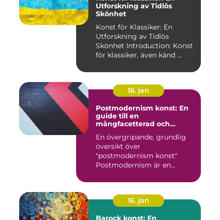
Utforskning av Tidlös
Skönhet
Konst för Klassiker: En
Utforskning av Tidlös
Skönhet Introduction: Konst
för klassiker, även känd ...
16. jan
Postmodernism konst: En
guide till en
mångfacetterad och
eklektisk rörelse
En övergripande, grundlig
översikt över
"postmodernism konst"
Postmodernism är en
kulturell och kon...
16. jan
Barock konst: En