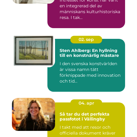
Intresset för konst har varit
en integrerad del av
människans kulturhistoriska
resa. I tak...
02. sep
Sten Ahlberg: En hyllning
till en konstnärlig mästare
I den svenska konstvärlden
är vissa namn tätt
förknippade med innovation
och tid...
04. apr
Så tar du det perfekta
passfotot i Vällingby
I takt med att resor och
officiella dokument kräver