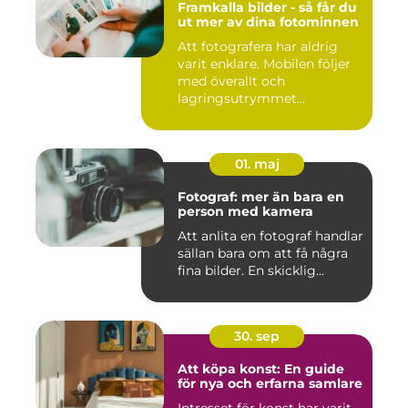
Framkalla bilder - så får du
ut mer av dina fotominnen
Att fotografera har aldrig
varit enklare. Mobilen följer
med överallt och
lagringsutrymmet...
01. maj
Fotograf: mer än bara en
person med kamera
Att anlita en fotograf handlar
sällan bara om att få några
fina bilder. En skicklig...
30. sep
Att köpa konst: En guide
för nya och erfarna samlare