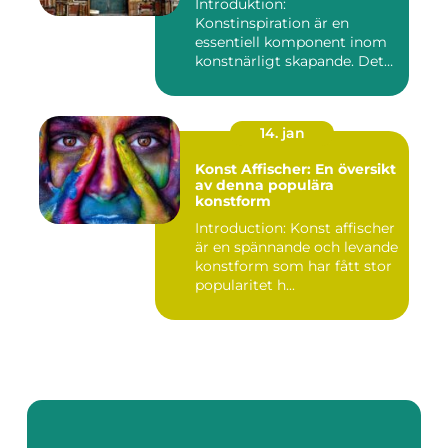
Introduktion:
Konstinspiration är en
essentiell komponent inom
konstnärligt skapande. Det
fungerar s...
14. jan
Konst Affischer: En översikt
av denna populära
konstform
Introduction: Konst affischer
är en spännande och levande
konstform som har fått stor
popularitet h...