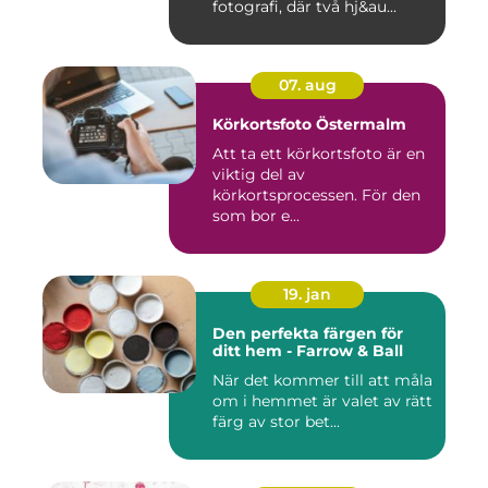
fotografi, där två hj&au...
07. aug
Körkortsfoto Östermalm
Att ta ett körkortsfoto är en
viktig del av
körkortsprocessen. För den
som bor e...
19. jan
Den perfekta färgen för
ditt hem - Farrow & Ball
När det kommer till att måla
om i hemmet är valet av rätt
färg av stor bet...