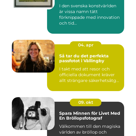
I den svenska konstvärlden
är vissa namn tätt
förknippade med innovation
och tid...
04. apr
Så tar du det perfekta
passfotot i Vällingby
I takt med att resor och
officiella dokument kräver
allt strängare säkerhetsåtg...
09. okt
Spara Minnen för Livet Med
En Bröllopsfotograf
Välkommen till den magiska
världen av bröllop och