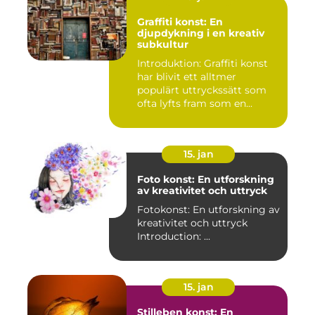
Graffiti konst: En
djupdykning i en kreativ
subkultur
Introduktion: Graffiti konst
har blivit ett alltmer
populärt uttryckssätt som
ofta lyfts fram som en...
15. jan
Foto konst: En utforskning
av kreativitet och uttryck
Fotokonst: En utforskning av
kreativitet och uttryck
Introduction: ...
15. jan
Stilleben konst: En