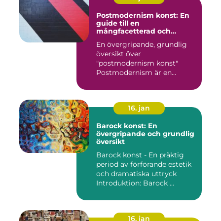
Postmodernism konst: En
guide till en
mångfacetterad och
eklektisk rörelse
En övergripande, grundlig
översikt över
"postmodernism konst"
Postmodernism är en
kulturell och kon...
16. jan
Barock konst: En
övergripande och grundlig
översikt
Barock konst - En präktig
period av förförande estetik
och dramatiska uttryck
Introduktion: Barock ...
16. jan