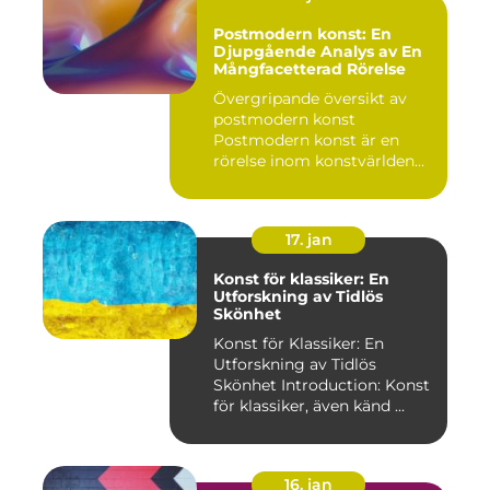
Postmodern konst: En
Djupgående Analys av En
Mångfacetterad Rörelse
Övergripande översikt av
postmodern konst
Postmodern konst är en
rörelse inom konstvärlden
som upps...
17. jan
Konst för klassiker: En
Utforskning av Tidlös
Skönhet
Konst för Klassiker: En
Utforskning av Tidlös
Skönhet Introduction: Konst
för klassiker, även känd ...
16. jan