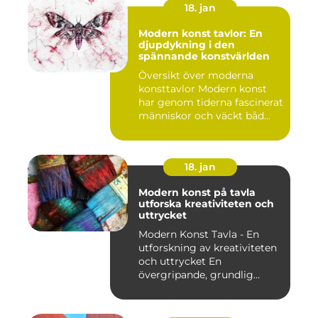
18. jan
Modern konst tavlor: En
djupdykning i den
spännande konstvärlden
Översikt över moderna
konsttavlor Modern konst
har genom tiderna fascinerat
människor och väckt båd...
18. jan
Modern konst på tavla
utforska kreativiteten och
uttrycket
Modern Konst Tavla - En
utforskning av kreativiteten
och uttrycket En
övergripande, grundlig
övers...