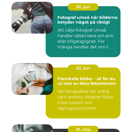
30. jun
Fotograf umeå när bilderna
betyder något på riktigt
Att välja fotograf Umeå
handlar sällan bara om pris
eller tillgänglighet. För
många handlar det om f...
02. jun
Framkalla bilder - så får du
ut mer av dina fotominnen
Att fotografera har aldrig
varit enklare. Mobilen följer
med överallt och
lagringsutrymmet...
01. maj