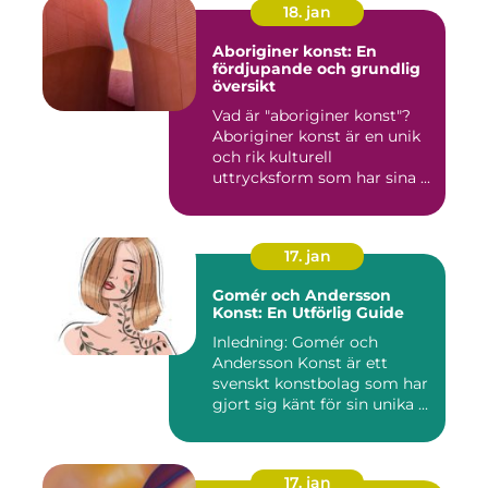
18. jan
Aboriginer konst: En
fördjupande och grundlig
översikt
Vad är "aboriginer konst"?
Aboriginer konst är en unik
och rik kulturell
uttrycksform som har sina ...
17. jan
Gomér och Andersson
Konst: En Utförlig Guide
Inledning: Gomér och
Andersson Konst är ett
svenskt konstbolag som har
gjort sig känt för sin unika ...
17. jan