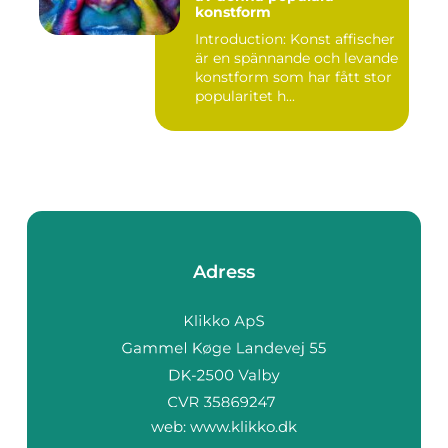
konstform
Introduction: Konst affischer
är en spännande och levande
konstform som har fått stor
popularitet h...
Adress
web:
www.klikko.dk