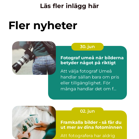
Läs fler inlägg här
Fler nyheter
30. jun
Fotograf umeå när bilderna
betyder något på riktigt
Att välja fotograf Umeå
handlar sällan bara om pris
eller tillgänglighet. För
många handlar det om f...
02. jun
Framkalla bilder - så får du
ut mer av dina fotominnen
Att fotografera har aldrig