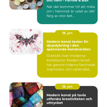
ditt hem - Farrow & Ball
När det kommer till att måla
om i hemmet är valet av rätt
färg av stor bet...
18. jan
Modern konst tavlor: En
djupdykning i den
spännande konstvärlden
Översikt över moderna
konsttavlor Modern konst
har genom tiderna fascinerat
människor och väckt båd...
18. jan
Modern konst på tavla
utforska kreativiteten och
uttrycket