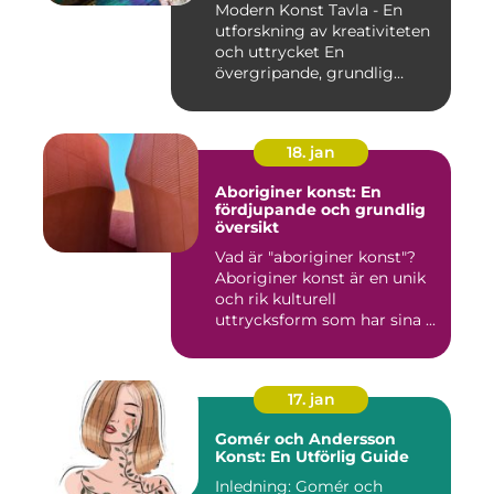
Modern Konst Tavla - En
utforskning av kreativiteten
och uttrycket En
övergripande, grundlig
övers...
18. jan
Aboriginer konst: En
fördjupande och grundlig
översikt
Vad är "aboriginer konst"?
Aboriginer konst är en unik
och rik kulturell
uttrycksform som har sina ...
17. jan
Gomér och Andersson
Konst: En Utförlig Guide
Inledning: Gomér och