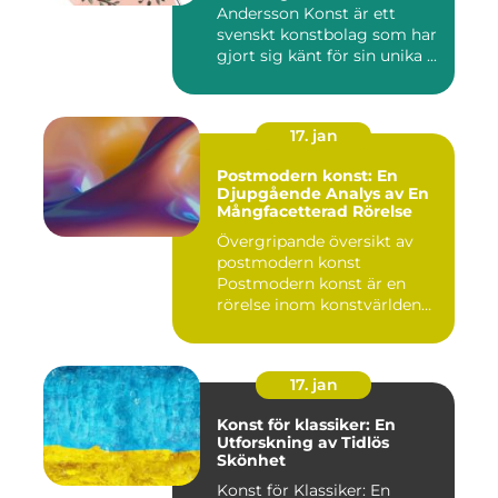
Andersson Konst är ett
svenskt konstbolag som har
gjort sig känt för sin unika ...
17. jan
Postmodern konst: En
Djupgående Analys av En
Mångfacetterad Rörelse
Övergripande översikt av
postmodern konst
Postmodern konst är en
rörelse inom konstvärlden
som upps...
17. jan
Konst för klassiker: En
Utforskning av Tidlös
Skönhet
Konst för Klassiker: En