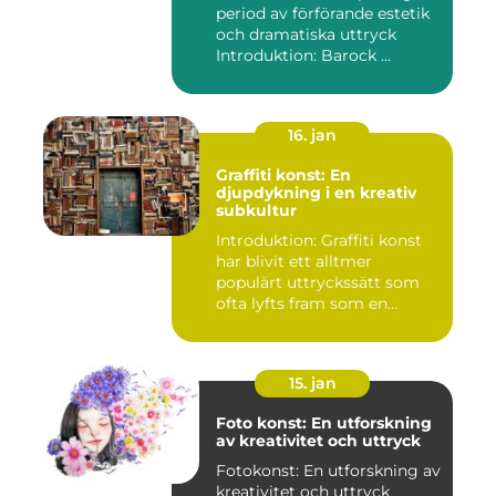
period av förförande estetik
och dramatiska uttryck
Introduktion: Barock ...
16. jan
Graffiti konst: En
djupdykning i en kreativ
subkultur
Introduktion: Graffiti konst
har blivit ett alltmer
populärt uttryckssätt som
ofta lyfts fram som en...
15. jan
Foto konst: En utforskning
av kreativitet och uttryck
Fotokonst: En utforskning av
kreativitet och uttryck