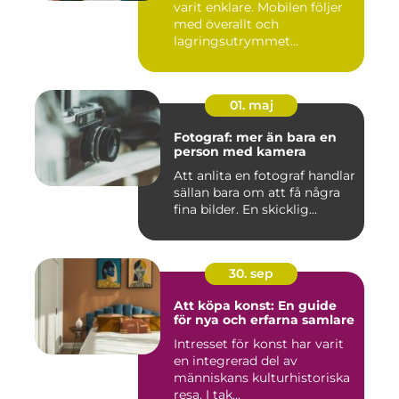
varit enklare. Mobilen följer
med överallt och
lagringsutrymmet...
01. maj
Fotograf: mer än bara en
person med kamera
Att anlita en fotograf handlar
sällan bara om att få några
fina bilder. En skicklig...
30. sep
Att köpa konst: En guide
för nya och erfarna samlare
Intresset för konst har varit
en integrerad del av
människans kulturhistoriska
resa. I tak...