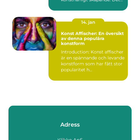
fungerar s...
14. jan
Konst Affischer: En översikt
av denna populära
konstform
Introduction: Konst affischer
är en spännande och levande
konstform som har fått stor
popularitet h...
Adress