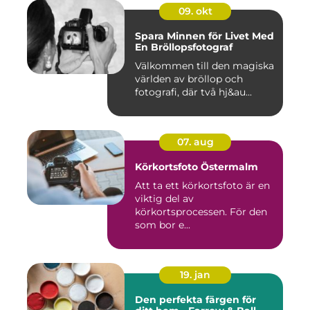
09. okt
Spara Minnen för Livet Med
En Bröllopsfotograf
Välkommen till den magiska
världen av bröllop och
fotografi, där två hj&au...
07. aug
Körkortsfoto Östermalm
Att ta ett körkortsfoto är en
viktig del av
körkortsprocessen. För den
som bor e...
19. jan
Den perfekta färgen för