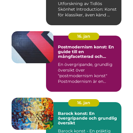
Utforskning av Tidlös
Skönhet Introduction: Konst
för klassiker, även känd ...
16. jan
Postmodernism konst: En
guide till en
mångfacetterad och
eklektisk rörelse
En övergripande, grundlig
översikt över
"postmodernism konst"
Postmodernism är en
kulturell och kon...
16. jan
Barock konst: En
övergripande och grundlig
översikt
Barock konst - En präktig