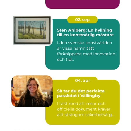
02. sep
Sten Ahlberg: En hyllning
till en konstnärlig mästare
I den svenska konstvärlden
är vissa namn tätt
förknippade med innovation
och tid...
04. apr
Så tar du det perfekta
passfotot i Vällingby
I takt med att resor och
officiella dokument kräver
allt strängare säkerhetsåtg...