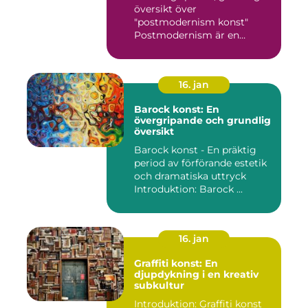
översikt över
"postmodernism konst"
Postmodernism är en
kulturell och kon...
16. jan
Barock konst: En
övergripande och grundlig
översikt
Barock konst - En präktig
period av förförande estetik
och dramatiska uttryck
Introduktion: Barock ...
16. jan
Graffiti konst: En
djupdykning i en kreativ
subkultur
Introduktion: Graffiti konst