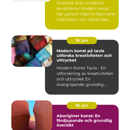
Översikt över moderna
konsttavlor Modern konst
har genom tiderna fascinerat
människor och väckt båd...
18. jan
Modern konst på tavla
utforska kreativiteten och
uttrycket
Modern Konst Tavla - En
utforskning av kreativiteten
och uttrycket En
övergripande, grundlig
övers...
18. jan
Aboriginer konst: En
fördjupande och grundlig
översikt