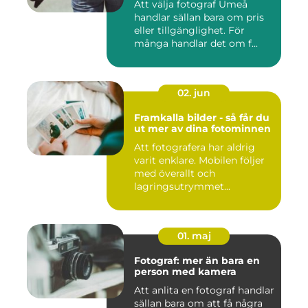
Att välja fotograf Umeå
handlar sällan bara om pris
eller tillgänglighet. För
många handlar det om f...
02. jun
Framkalla bilder - så får du
ut mer av dina fotominnen
Att fotografera har aldrig
varit enklare. Mobilen följer
med överallt och
lagringsutrymmet...
01. maj
Fotograf: mer än bara en
person med kamera
Att anlita en fotograf handlar
sällan bara om att få några