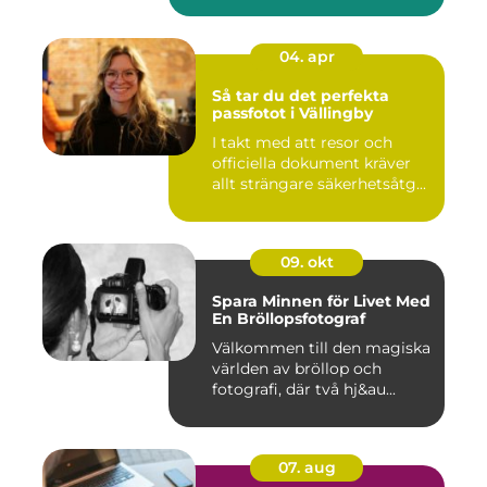
04. apr
Så tar du det perfekta
passfotot i Vällingby
I takt med att resor och
officiella dokument kräver
allt strängare säkerhetsåtg...
09. okt
Spara Minnen för Livet Med
En Bröllopsfotograf
Välkommen till den magiska
världen av bröllop och
fotografi, där två hj&au...
07. aug