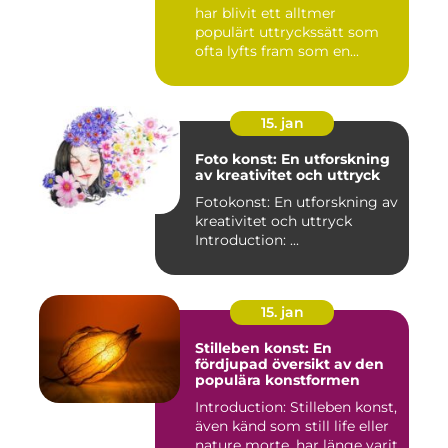
har blivit ett alltmer
populärt uttryckssätt som
ofta lyfts fram som en...
15. jan
Foto konst: En utforskning
av kreativitet och uttryck
Fotokonst: En utforskning av
kreativitet och uttryck
Introduction: ...
15. jan
Stilleben konst: En
fördjupad översikt av den
populära konstformen
Introduction: Stilleben konst,
även känd som still life eller
nature morte, har länge varit