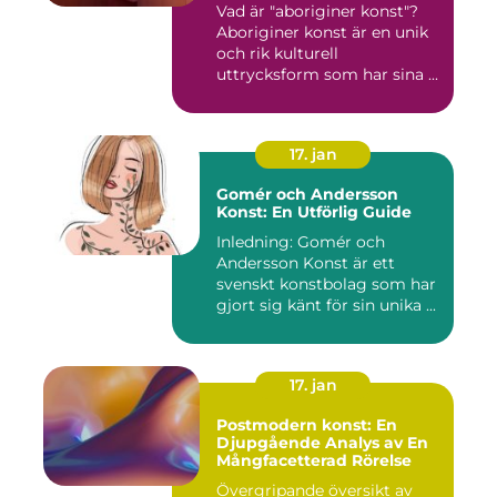
Vad är "aboriginer konst"?
Aboriginer konst är en unik
och rik kulturell
uttrycksform som har sina ...
17. jan
Gomér och Andersson
Konst: En Utförlig Guide
Inledning: Gomér och
Andersson Konst är ett
svenskt konstbolag som har
gjort sig känt för sin unika ...
17. jan
Postmodern konst: En
Djupgående Analys av En
Mångfacetterad Rörelse
Övergripande översikt av