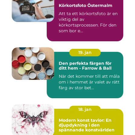
Körkortsfoto Östermalm
Att ta ett körkortsfoto är en
viktig del av
körkortsprocessen. För den
som bor e...
19. jan
Den perfekta färgen för
ditt hem - Farrow & Ball
När det kommer till att måla
om i hemmet är valet av rätt
färg av stor bet...
18. jan
Modern konst tavlor: En
djupdykning i den
spännande konstvärlden