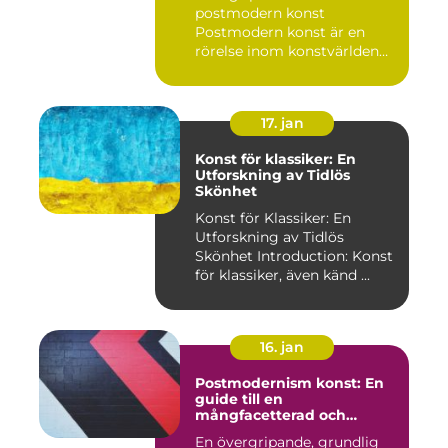
postmodern konst
Postmodern konst är en
rörelse inom konstvärlden
som upps...
17. jan
Konst för klassiker: En
Utforskning av Tidlös
Skönhet
Konst för Klassiker: En
Utforskning av Tidlös
Skönhet Introduction: Konst
för klassiker, även känd ...
16. jan
Postmodernism konst: En
guide till en
mångfacetterad och
eklektisk rörelse
En övergripande, grundlig