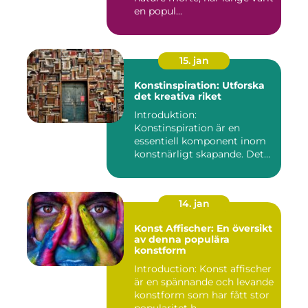
en popul...
15. jan
Konstinspiration: Utforska
det kreativa riket
Introduktion:
Konstinspiration är en
essentiell komponent inom
konstnärligt skapande. Det
fungerar s...
14. jan
Konst Affischer: En översikt
av denna populära
konstform
Introduction: Konst affischer
är en spännande och levande
konstform som har fått stor
popularitet h...